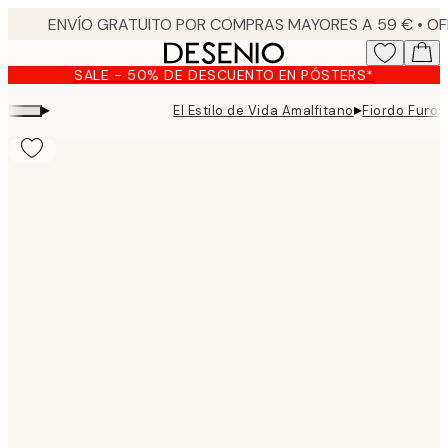
Skip
to
main
SALE - 50% DE DESCUENTO EN PÓSTERS*
content.
▸
▸
El Estilo de Vida Amalfitano
Fiordo Furor
Product
images