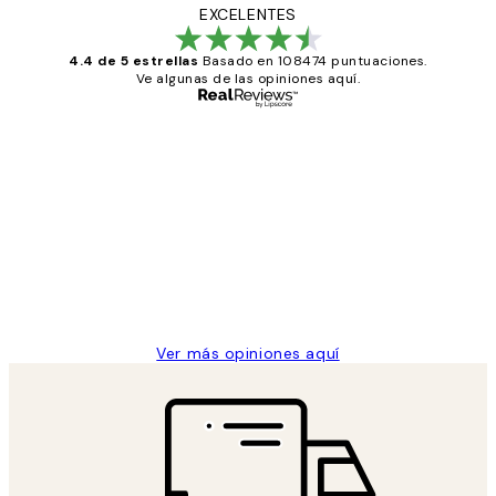
EXCELENTES
4.4 de 5 estrellas
Basado en 108474 puntuaciones.
Ve algunas de las opiniones aquí.
Comprador verificado
Opiniones
de
He comprado más de una vez en
los
Desenio, ha ido siempre muy bien!
clientes
9 jun
Concepció C
Ver más opiniones aquí