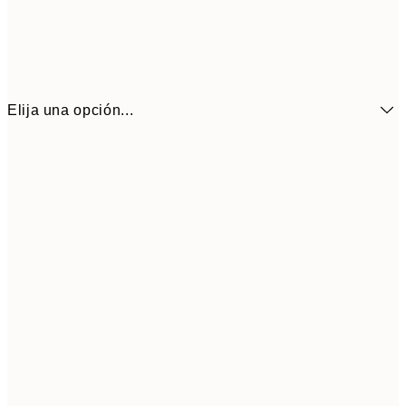
Elija una opción...
7,
21x30 cm