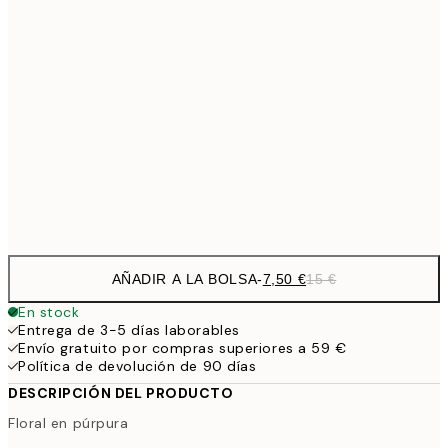
10,9
30x40 cm
21,
15,2
50x50 cm
30,
1
50x70 cm
Frame
options
AÑADIR A LA BOLSA
-
7,50 €
15 €
En stock
Entrega de 3-5 días laborables
Envío gratuito por compras superiores a 59 €
Política de devolución de 90 días
DESCRIPCIÓN DEL PRODUCTO
Floral en púrpura