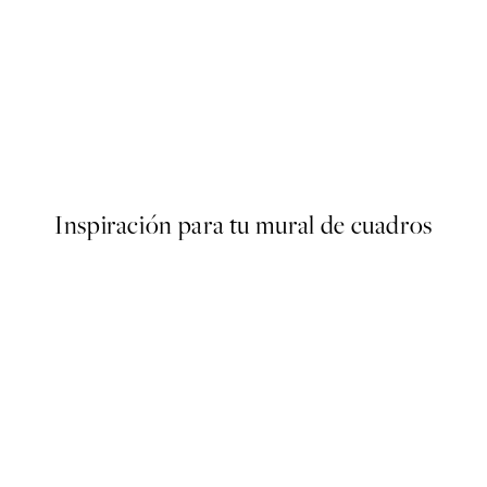
50%*
ooms Poster
Soleil Poster
Desde 6,50 €
13 €
Inspiración para tu mural de cuadros