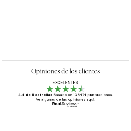
Opiniones de los clientes
EXCELENTES
4.4 de 5 estrellas
Basado en 108474 puntuaciones.
Ve algunas de las opiniones aquí.
Comprador verificado
Opiniones
de
He comprado más de una vez en