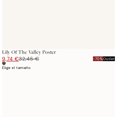
images
Lily Of The Valley Poster
9,74 €
32,45 €
-70%
Outlet
Elige el tamaño