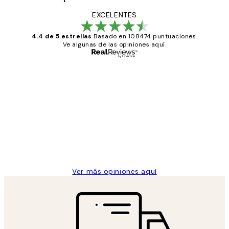
EXCELENTES
4.4 de 5 estrellas
Basado en 108474 puntuaciones.
Ve algunas de las opiniones aquí.
Comprador verificado
Opiniones
de
He comprado más de una vez en
los
Desenio, ha ido siempre muy bien!
clientes
9 jun
Concepció C
Ver más opiniones aquí