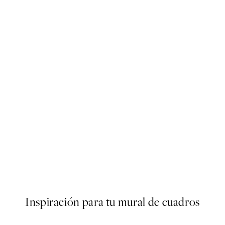
-70%
Outlet
er
Edvard Munch - Alfa and Ome
Desde 5,98 €
19,95 €
Inspiración para tu mural de cuadros