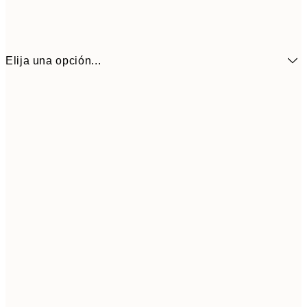
Elija una opción...
9,
50x70 cm
32,