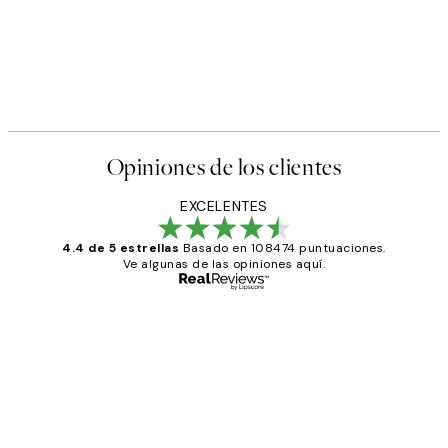
Opiniones de los clientes
EXCELENTES
4.4 de 5 estrellas
Basado en 108474 puntuaciones.
Ve algunas de las opiniones aquí.
Comprador verificado
Opiniones
de
He comprado más de una vez en
los
Desenio, ha ido siempre muy bien!
clientes
9 jun