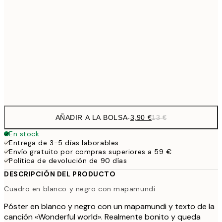
9,
50x70 cm
32,
14,7
70x100 cm
Frame
options
AÑADIR A LA BOLSA
-
3,90 €
13 €
En stock
Entrega de 3-5 días laborables
Envío gratuito por compras superiores a 59 €
Política de devolución de 90 días
DESCRIPCIÓN DEL PRODUCTO
Cuadro en blanco y negro con mapamundi
Póster en blanco y negro con un mapamundi y texto de la
canción «Wonderful world». Realmente bonito y queda