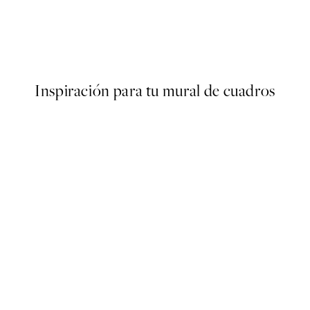
50%*
STUDIO COLLECTION
Origins of Everything Poster
Desde 10,98 €
21,95 €
Inspiración para tu mural de cuadros