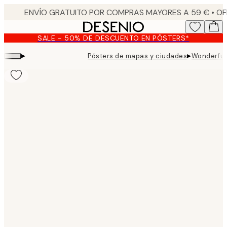
Skip
to
main
SALE - 50% DE DESCUENTO EN PÓSTERS*
content.
▸
▸
Pósters de mapas y ciudades
Wonderful 
Product
images