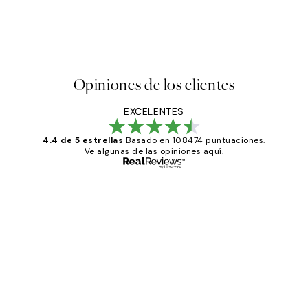
Opiniones de los clientes
EXCELENTES
4.4 de 5 estrellas
Basado en 108474 puntuaciones.
Ve algunas de las opiniones aquí.
Comprador verificado
Opiniones
de
He comprado más de una vez en
los
Desenio, ha ido siempre muy bien!
clientes
9 jun
Concepció C