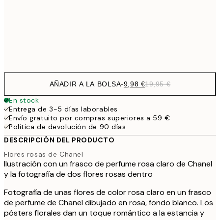
16,2
50x70 cm
32,
Frame
options
AÑADIR A LA BOLSA
-
9,98 €
19,95 €
En stock
Entrega de 3-5 días laborables
Envío gratuito por compras superiores a 59 €
Política de devolución de 90 días
DESCRIPCIÓN DEL PRODUCTO
Flores rosas de Chanel
Ilustración con un frasco de perfume rosa claro de Chanel
y la fotografía de dos flores rosas dentro
Fotografía de unas flores de color rosa claro en un frasco
de perfume de Chanel dibujado en rosa, fondo blanco. Los
pósters florales dan un toque romántico a la estancia y