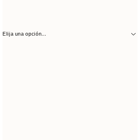
Elija una opción...
9,
30x40 cm
19,