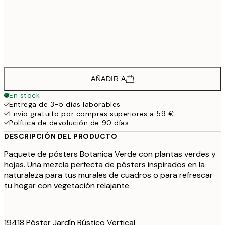
57,
42,2
50x70 cm
70,
62,0
70x100 cm
103,
AÑADIR A
En stock
Entrega de 3-5 días laborables
Envío gratuito por compras superiores a 59 €
Política de devolución de 90 días
DESCRIPCIÓN DEL PRODUCTO
Paquete de pósters Botanica Verde con plantas verdes y
hojas. Una mezcla perfecta de pósters inspirados en la
naturaleza para tus murales de cuadros o para refrescar
tu hogar con vegetación relajante.
19418 Póster Jardín Rústico Vertical