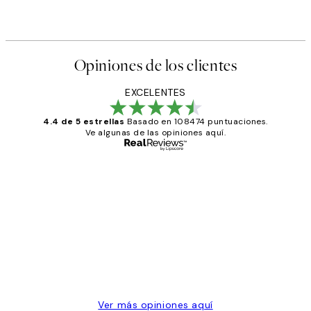
Opiniones de los clientes
EXCELENTES
4.4 de 5 estrellas
Basado en 108474 puntuaciones.
Ve algunas de las opiniones aquí.
Comprador verificado
Opiniones
de
He comprado más de una vez en
los
Desenio, ha ido siempre muy bien!
clientes
9 jun
Concepció C
Ver más opiniones aquí