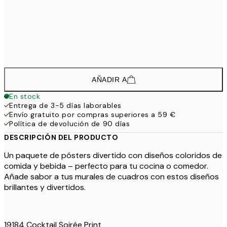
63,
65,0
50x70 cm
108,
94,7
70x100 cm
157,
AÑADIR A
En stock
Entrega de 3-5 días laborables
Envío gratuito por compras superiores a 59 €
Política de devolución de 90 días
DESCRIPCIÓN DEL PRODUCTO
Un paquete de pósters divertido con diseños coloridos de
comida y bebida – perfecto para tu cocina o comedor.
Añade sabor a tus murales de cuadros con estos diseños
brillantes y divertidos.
19184 Cocktail Soirée Print