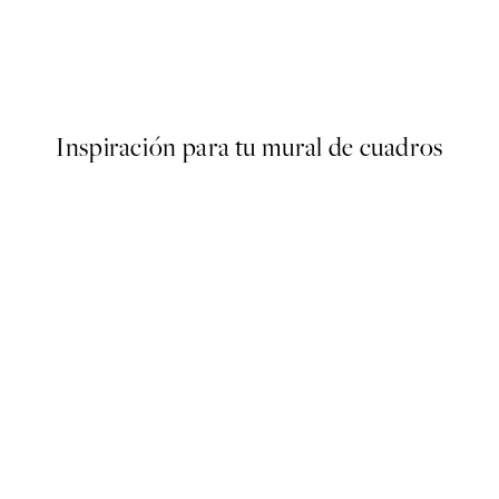
NOVEDADES
ter
Limoncello Spritz Poster
Desde 13 €
Inspiración para tu mural de cuadros