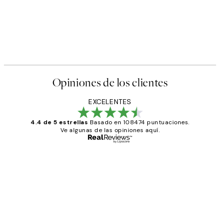
Opiniones de los clientes
EXCELENTES
4.4 de 5 estrellas
Basado en 108474 puntuaciones.
Ve algunas de las opiniones aquí.
Comprador verificado
Opiniones
de
He comprado más de una vez en
los
Desenio, ha ido siempre muy bien!
clientes