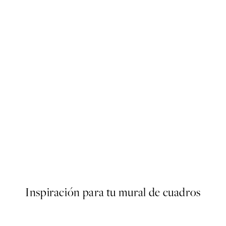
50%*
Forest Veil No2 Poster
Desde 9,98 €
19,95 €
Inspiración para tu mural de cuadros