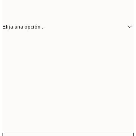
Elija una opción...
66,2
ONE SIZE
110,