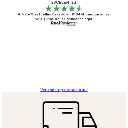
EXCELENTES
4.4 de 5 estrellas
Basado en 108474 puntuaciones.
Ve algunas de las opiniones aquí.
Comprador verificado
Opiniones
de
He comprado más de una vez en
los
Desenio, ha ido siempre muy bien!
clientes
9 jun
Concepció C
Ver más opiniones aquí