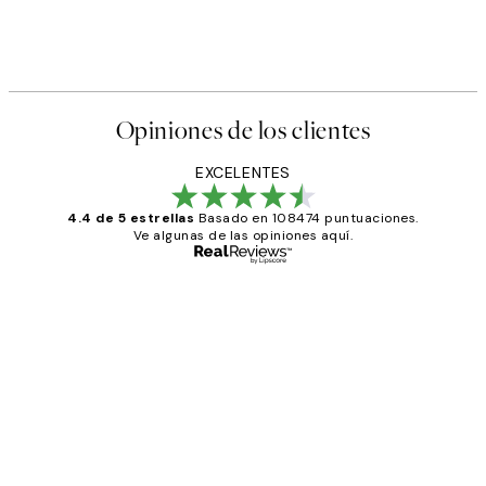
Opiniones de los clientes
EXCELENTES
4.4 de 5 estrellas
Basado en 108474 puntuaciones.
Ve algunas de las opiniones aquí.
Comprador verificado
Opiniones
de
He comprado más de una vez en
los
Desenio, ha ido siempre muy bien!
clientes
9 jun
Concepció C