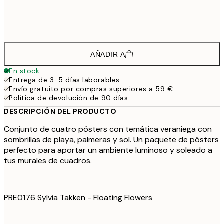
61,
61,7
50x70 cm
102,
AÑADIR A
En stock
Entrega de 3-5 días laborables
Envío gratuito por compras superiores a 59 €
Política de devolución de 90 días
DESCRIPCIÓN DEL PRODUCTO
Conjunto de cuatro pósters con temática veraniega con
sombrillas de playa, palmeras y sol. Un paquete de pósters
perfecto para aportar un ambiente luminoso y soleado a
tus murales de cuadros.
PRE0176 Sylvia Takken - Floating Flowers