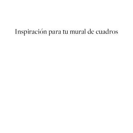
Graphic Dubai Poster
Desde 6,50 €
13 €
Inspiración para tu mural de cuadros