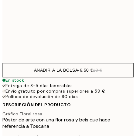
9,
30x40 cm
19,
16,2
50x70 cm
32,
Frame
options
AÑADIR A LA BOLSA
-
6,50 €
13 €
En stock
Entrega de 3-5 días laborables
Envío gratuito por compras superiores a 59 €
Política de devolución de 90 días
DESCRIPCIÓN DEL PRODUCTO
Gráfico Floral rosa
Póster de arte con una flor rosa y beis que hace
referencia a Toscana