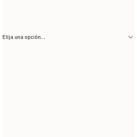
Elija una opción...
6,
21x30 cm