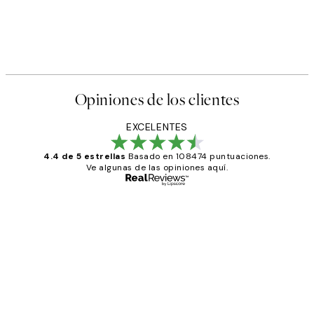
Opiniones de los clientes
EXCELENTES
4.4 de 5 estrellas
Basado en 108474 puntuaciones.
Ve algunas de las opiniones aquí.
Comprador verificado
Opiniones
de
He comprado más de una vez en
los
Desenio, ha ido siempre muy bien!
clientes
9 jun
Concepció C