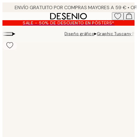
Skip
to
main
SALE - 50% DE DESCUENTO EN PÓSTERS*
content.
▸
▸
Diseño gráfico
Graphic Tuscany Po
Product
images