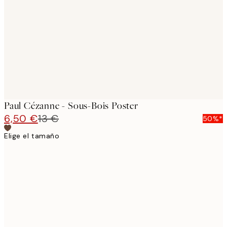
images
Paul Cézanne - Sous-Bois Poster
6,50 €
13 €
50%*
Elige el tamaño