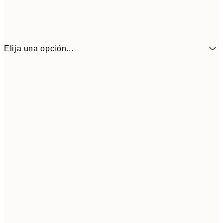
Elija una opción...
6,
21x30 cm
9,