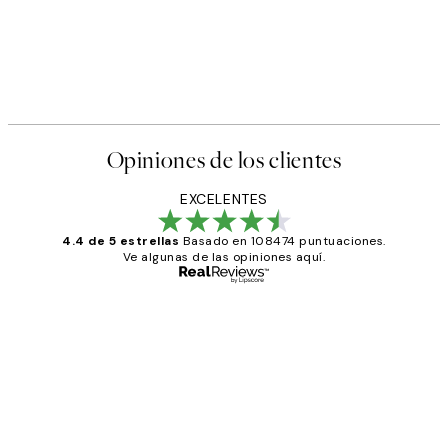
Opiniones de los clientes
EXCELENTES
4.4 de 5 estrellas
Basado en 108474 puntuaciones.
Ve algunas de las opiniones aquí.
Comprador verificado
Opiniones
de
He comprado más de una vez en
los
Desenio, ha ido siempre muy bien!
clientes
9 jun