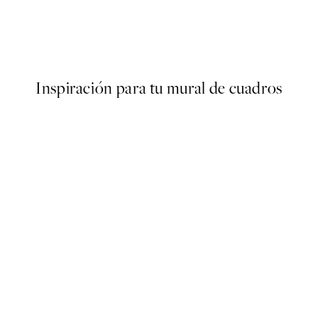
Time for Wine Poster
Desde 7,50 €
15 €
Inspiración para tu mural de cuadros