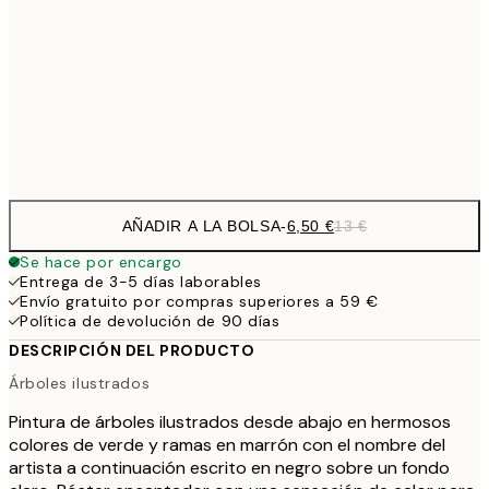
30x40 cm
19,
16,2
50x70 cm
32,
Frame
options
AÑADIR A LA BOLSA
-
6,50 €
13 €
Se hace por encargo
Entrega de 3-5 días laborables
Envío gratuito por compras superiores a 59 €
Política de devolución de 90 días
DESCRIPCIÓN DEL PRODUCTO
Árboles ilustrados
Pintura de árboles ilustrados desde abajo en hermosos
colores de verde y ramas en marrón con el nombre del
artista a continuación escrito en negro sobre un fondo