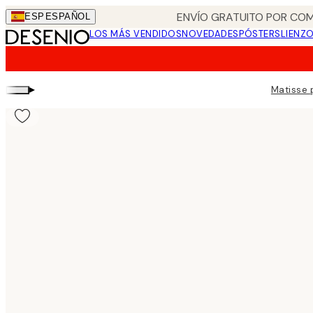
Skip
ENVÍO GRATUITO POR COM
ESP
ESPAÑOL
to
LOS MÁS VENDIDOS
NOVEDADES
PÓSTERS
LIENZ
main
content.
▸
Matisse 