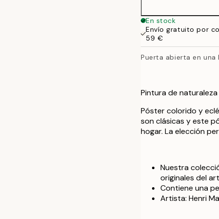
En stock
Envío gratuito por c
59 €
Puerta abierta en una 
Pintura de naturaleza
Póster colorido y ecl
son clásicas y este p
hogar. La elección per
Nuestra colecci
originales del a
Contiene una peq
Artista: Henri M