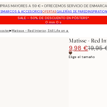
PRAS MAYORES A 59 € • OFRECEMOS SERVICIO DE ENMARCA
OS
MARCOS & ACCESORIOS
OFERTAS
GALERÍAS DE PARED
INSPIRATIO
SALE - 50% DE DESCUENTO EN PÓSTERS*
0 min
0 s
Válido
hasta:
▸
poster
Matisse - Red Interior, Still Life on a Blue Table Poster
2026-
08-
Matisse - Red Int
09
9,98 €
19,95 
Elige el tamaño