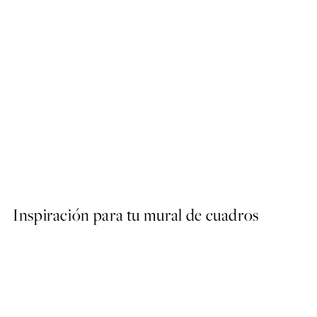
50%*
Surfers in the Blue Poster
Desde 9,98 €
19,95 €
Inspiración para tu mural de cuadros