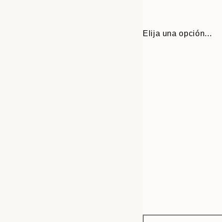
Elija una opción...
Frame
30x40 cm
options
50x70 cm