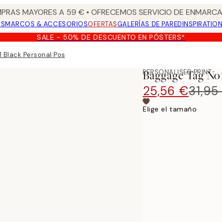
PRAS MAYORES A 59 € • OFRECEMOS SERVICIO DE ENMARCA
OS
MARCOS & ACCESORIOS
OFERTAS
GALERÍAS DE PARED
INSPIRATIO
SALE - 50% DE DESCUENTO EN PÓSTERS*
 Black Personal Poster
PERSONALISED PRINT
Baggage Tag No1
25,56 €
31,95
Elige el tamaño