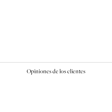
50%*
Abstract Green Shapes No2
Desde 6,50 €
13 €
Opiniones de los clientes
 de una vez en Desenio, ha ido siempre muy bien!