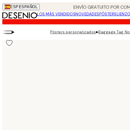
Skip
ENVÍO GRATUITO POR COM
ESP
ESPAÑOL
to
LOS MÁS VENDIDOS
NOVEDADES
PÓSTERS
LIENZ
main
content.
▸
▸
Pósters personalizados
Baggage Tag No1