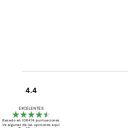
4.4
Opiniones
de
He comprado más
EXCELENTES
los
Basado en 108474 puntuaciones.
clientes
Ve algunas de las opiniones aquí.