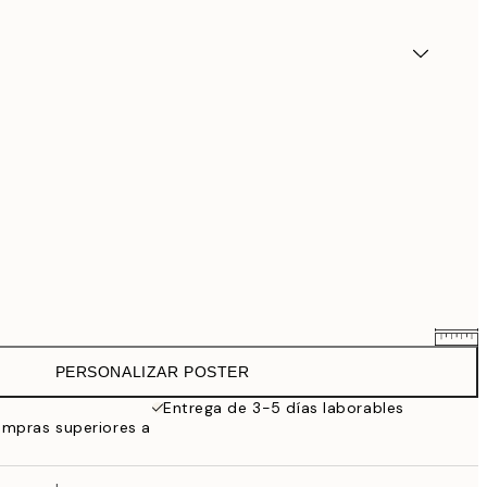
PERSONALIZAR POSTER
25,56 €
31,95 €
Entrega de 3-5 días laborables
ompras superiores a
33,56 €
41,95 €