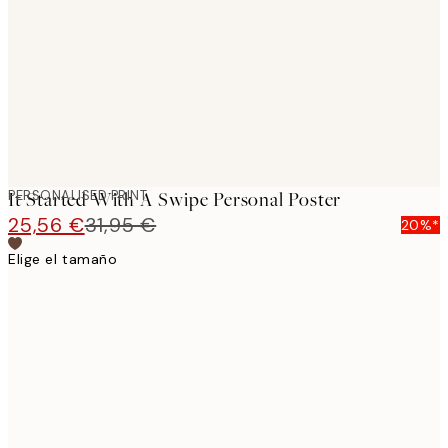
images
PERSONALISED PRINT
It Started With A Swipe Personal Poster
25,56 €
31,95 €
20%*
Elige el tamaño