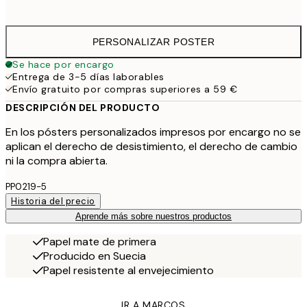
41,
PERSONALIZAR POSTER
Se hace por encargo
Entrega de 3-5 días laborables
Envío gratuito por compras superiores a 59 €
DESCRIPCIÓN DEL PRODUCTO
En los pósters personalizados impresos por encargo no se
aplican el derecho de desistimiento, el derecho de cambio
ni la compra abierta.
PP0219-5
Historia del precio
Aprende más sobre nuestros productos
Papel mate de primera
Producido en Suecia
Papel resistente al envejecimiento
IR A MARCOS