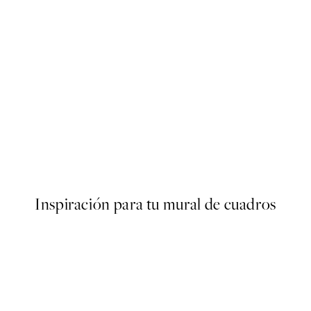
50%*
er
Citrus and Drinks Poster
Desde 6,50 €
13 €
Inspiración para tu mural de cuadros