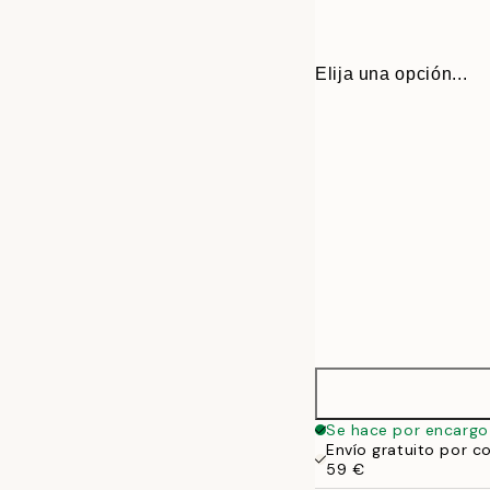
Elija una opción...
30x40 cm
Se hace por encargo
Envío gratuito por c
50x70 cm
59 €