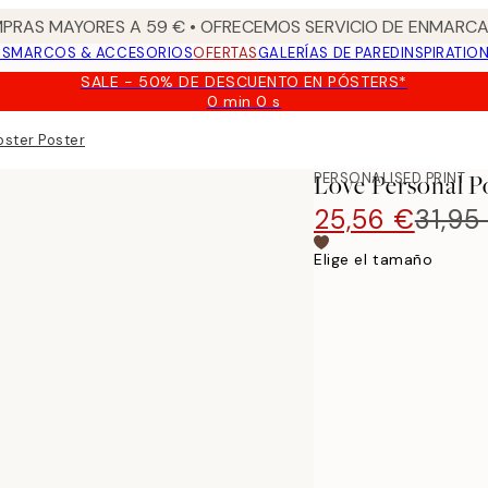
PRAS MAYORES A 59 € • OFRECEMOS SERVICIO DE ENMARCA
OS
MARCOS & ACCESORIOS
OFERTAS
GALERÍAS DE PARED
INSPIRATIO
SALE - 50% DE DESCUENTO EN PÓSTERS*
0 min
0 s
Válido
hasta:
oster Poster
2026-
08-
PERSONALISED PRINT
Love Personal P
09
25,56 €
31,95
Elige el tamaño