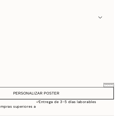
PERSONALIZAR POSTER
25,56 €
31,95 €
Entrega de 3-5 días laborables
ompras superiores a
33,56 €
41,95 €