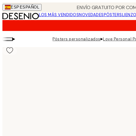
Skip
ENVÍO GRATUITO POR COM
ESP
ESPAÑOL
to
LOS MÁS VENDIDOS
NOVEDADES
PÓSTERS
LIENZ
main
content.
▸
▸
Pósters personalizados
Love Personal P