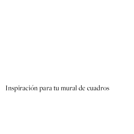
50%*
Abstract Green Shapes No2
Desde 6,50 €
13 €
Inspiración para tu mural de cuadros