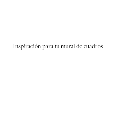
40%*
ARTISTAS DESTACADOS
ster
Studio Vreeken - Cheers Post
Desde 13,17 €
21,95 €
Inspiración para tu mural de cuadros