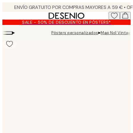
Skip
to
main
SALE - 50% DE DESCUENTO EN PÓSTERS*
content.
▸
▸
Pósters personalizados
Map No1 Vintage
Product
images