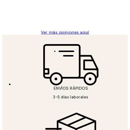
clientes
9 jun
Concepció C
Ver más opiniones aquí
ENVÍOS RÁPIDOS
3-5 días laborales