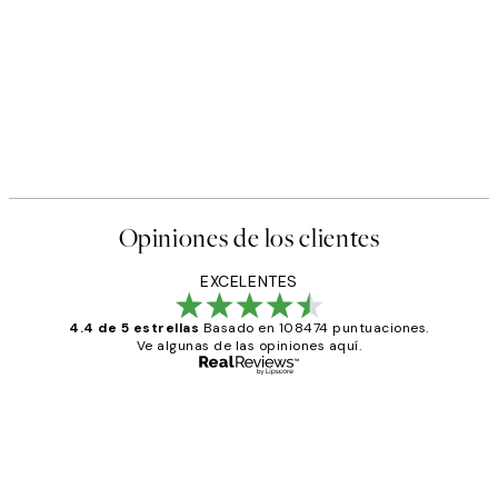
Opiniones de los clientes
EXCELENTES
4.4 de 5 estrellas
Basado en 108474 puntuaciones.
Ve algunas de las opiniones aquí.
Comprador verificado
Opiniones
de
He comprado más de una vez en
los
Desenio, ha ido siempre muy bien!