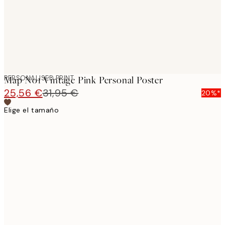
PERSONALISED PRINT
Map No1 Vintage Pink Personal Poster
25,56 €
31,95 €
20%*
Elige el tamaño