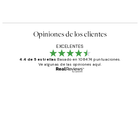
s Poster
Abstract Green Shapes No2 
Desde 6,50 €
13 €
Opiniones de los clientes
EXCELENTES
4.4 de 5 estrellas
Basado en 108474 puntuaciones.
Ve algunas de las opiniones aquí.
Comprador verificado
Opiniones
de
He comprado más de una vez en
los
Desenio, ha ido siempre muy bien!
clientes
9 jun
Concepció C