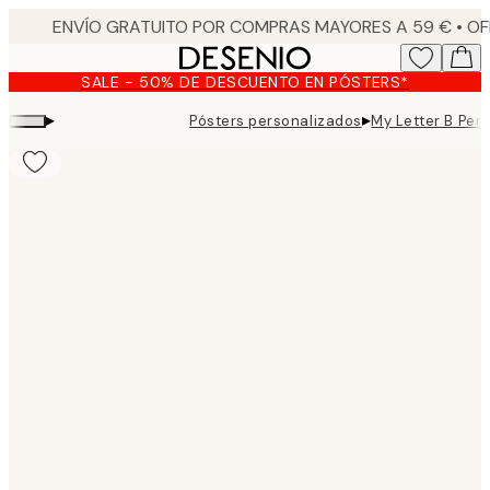
Skip
to
main
SALE - 50% DE DESCUENTO EN PÓSTERS*
content.
▸
▸
Pósters personalizados
My Letter B Per
Product
images