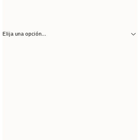
Elija una opción...
30x40 cm
19,9