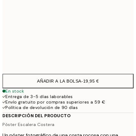
40x50 cm
27,4
50x70 cm
32,4
100x150 cm
11
Frame
options
AÑADIR A LA BOLSA
-
19,95 €
En stock
Entrega de 3-5 días laborables
Envío gratuito por compras superiores a 59 €
Política de devolución de 90 días
DESCRIPCIÓN DEL PRODUCTO
Póster Escalera Costera
Un póster fotográfico de una costa rocosa con una