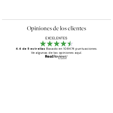
Opiniones de los clientes
EXCELENTES
4.4 de 5 estrellas
Basado en 108474 puntuaciones.
Ve algunas de las opiniones aquí.
Comprador verificado
Opiniones
de
He comprado más de una vez en
los
Desenio, ha ido siempre muy bien!
clientes
9 jun
Concepció C