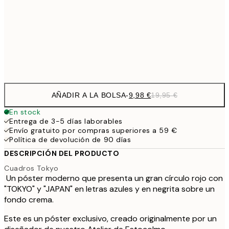
59,5
100x150 cm
1
Frame
options
AÑADIR A LA BOLSA
-
9,98 €
19,95 €
En stock
Entrega de 3-5 días laborables
Envío gratuito por compras superiores a 59 €
Política de devolución de 90 días
DESCRIPCIÓN DEL PRODUCTO
Cuadros Tokyo
Un póster moderno que presenta un gran círculo rojo con
"TOKYO" y "JAPAN" en letras azules y en negrita sobre un
fondo crema.
Este es un póster exclusivo, creado originalmente por un