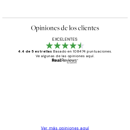
Opiniones de los clientes
EXCELENTES
4.4 de 5 estrellas
Basado en 108474 puntuaciones.
Ve algunas de las opiniones aquí.
Comprador verificado
Opiniones
de
He comprado más de una vez en
los
Desenio, ha ido siempre muy bien!
clientes
9 jun
Concepció C
Ver más opiniones aquí