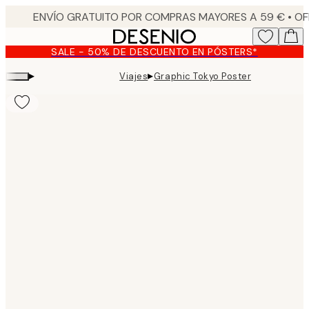
Skip
to
main
SALE - 50% DE DESCUENTO EN PÓSTERS*
content.
▸
▸
Viajes
Graphic Tokyo Poster
Product
images