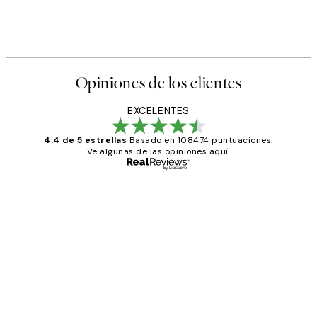
Opiniones de los clientes
EXCELENTES
4.4 de 5 estrellas
Basado en 108474 puntuaciones.
Ve algunas de las opiniones aquí.
Comprador verificado
Opiniones
de
He comprado más de una vez en
los
Desenio, ha ido siempre muy bien!
clientes
9 jun
Concepció C