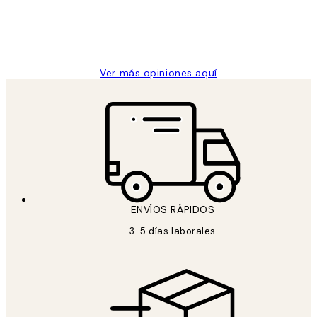
clientes
9 jun
Concepció C
Ver más opiniones aquí
ENVÍOS RÁPIDOS
3-5 días laborales