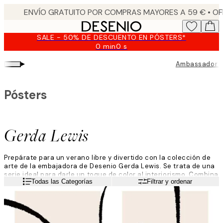
Skip
to
main
SALE - 50% DE DESCUENTO EN PÓSTERS*
content.
0 min
0 s
Válido
hasta:
▸
Ambassador C
2026-
08-
09
Pósters
Gerda Lewis
Prepárate para un verano libre y divertido con la colección de
arte de la embajadora de Desenio Gerda Lewis. Se trata de una
serie ideal para darle un toque de color al interiorismo. Combina
Leer más
Todas las Categorías
Filtrar y ordenar
láminas en tonos de verde claro, rosa fuerte y lavanda.