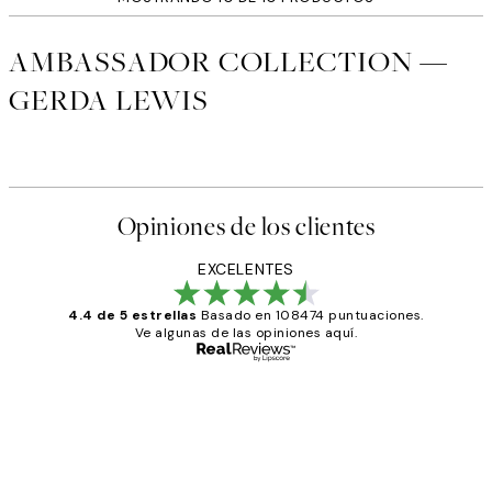
AMBASSADOR COLLECTION —
GERDA LEWIS
Opiniones de los clientes
EXCELENTES
4.4 de 5 estrellas
Basado en 108474 puntuaciones.
Ve algunas de las opiniones aquí.
Comprador verificado
Opiniones
de
He comprado más de una vez en
los
Desenio, ha ido siempre muy bien!