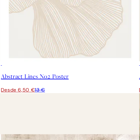
50%*
Abstract Lines No2 Poster
Desde 6,50 €
13 €