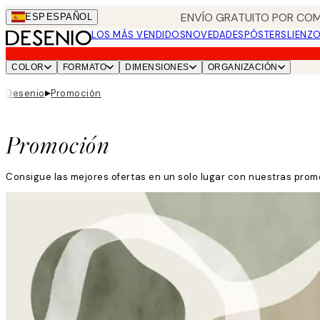
Skip
ENVÍO GRATUITO POR COM
ESP
ESPAÑOL
to
LOS MÁS VENDIDOS
NOVEDADES
PÓSTERS
LIENZ
main
content.
COLOR
FORMATO
DIMENSIONES
ORGANIZACIÓN
▸
Desenio
Promoción
Promoción
Consigue las mejores ofertas en un solo lugar con nuestras prom