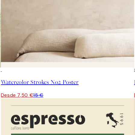
50%*
Watercolor Strokes No2 Poster
Desde 7,50 €
15 €