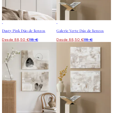
-25%
-25%
Dusty Pink Dúo de lienzos
Galerie Verte Dúo de lienzos
Desde 88,50 €
118 €
Desde 88,50 €
118 €