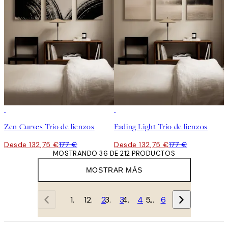
-25%
-25%
Zen Curves Trio de lienzos
Fading Light Trio de lienzos
Desde 132,75 €
177 €
Desde 132,75 €
177 €
MOSTRANDO 36 DE 212 PRODUCTOS
MOSTRAR MÁS
1
2
3
4
…
6