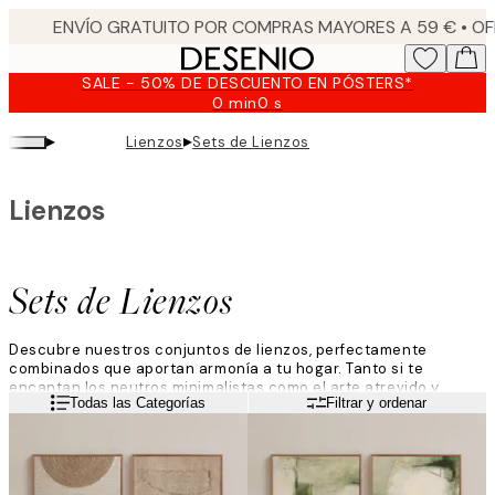
Skip
to
main
SALE - 50% DE DESCUENTO EN PÓSTERS*
content.
0 min
0 s
Válido
hasta:
▸
▸
Lienzos
Sets de Lienzos
2026-
08-
09
Lienzos
Sets de Lienzos
Descubre nuestros conjuntos de lienzos, perfectamente
combinados que aportan armonía a tu hogar. Tanto si te
encantan los neutros minimalistas como el arte atrevido y
Leer más
Todas las Categorías
Filtrar y ordenar
colorido, nuestras selecciones te facilitan decorar con estilo.
Crea un aspecto cohesivo que sea moderno, personal y
naturalmente equilibrado.