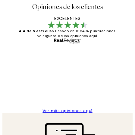
Opiniones de los clientes
EXCELENTES
4.4 de 5 estrellas
Basado en 108474 puntuaciones.
Ve algunas de las opiniones aquí.
Comprador verificado
Opiniones
de
He comprado más de una vez en
los
Desenio, ha ido siempre muy bien!
clientes
9 jun
Concepció C
Ver más opiniones aquí