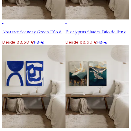
-25%
-25%
Abstract Scenery Green Dúo de lienzos
Eucalyptus Shades Dúo de lienzos
Desde 88,50 €
118 €
Desde 88,50 €
118 €
-25%
-25%