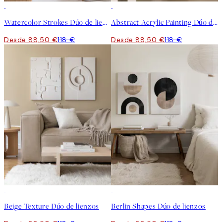
-25%
-25%
Watercolor Strokes Dúo de lienzos
Abstract Acrylic Painting Dúo de lienzos
Desde 88,50 €
118 €
Desde 88,50 €
118 €
-25%
-25%
Beige Texture Dúo de lienzos
Berlin Shapes Dúo de lienzos