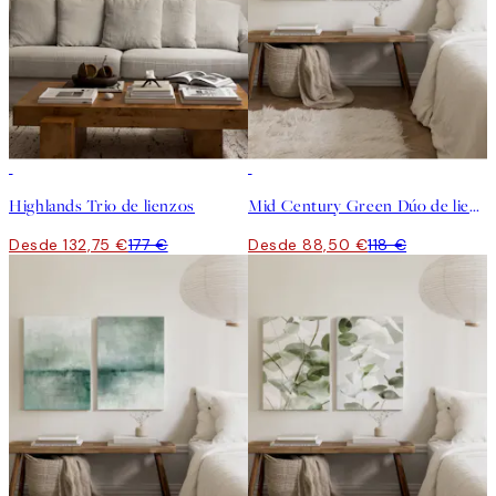
-25%
-25%
Highlands Trio de lienzos
Mid Century Green Dúo de lienzos
Desde 132,75 €
177 €
Desde 88,50 €
118 €