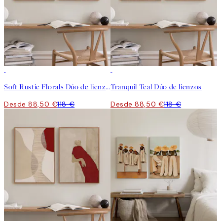
-25%
-25%
Soft Rustic Florals Dúo de lienzos
Tranquil Teal Dúo de lienzos
Desde 88,50 €
118 €
Desde 88,50 €
118 €