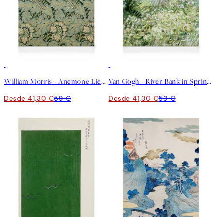
30%*
30%*
William Morris - Anemone Lienzo
Van Gogh - River Bank in Springtime Lienzo
Desde 41,30 €
59 €
Desde 41,30 €
59 €