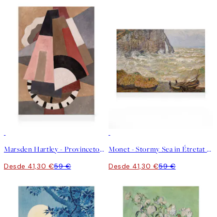
30%*
30%*
Marsden Hartley - Provincetown Lienzo
Monet - Stormy Sea in Étretat Lienzo
Desde 41,30 €
59 €
Desde 41,30 €
59 €