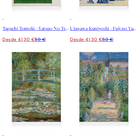
30%*
30%*
Taguchi Tomoki - Yatsuo No Tsubaki Green Lienzo
Utagawa Kuniyoshi - Fuji no Yukei Lienzo
Desde 41,30 €
59 €
Desde 41,30 €
59 €
30%*
30%*