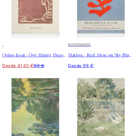
30%*
NOVEDADES
Ogino Issui - Ōyō Manga, Decorative Study Lienzo
Matisse - Red Algae on Sky Blue Background 1952 Lienzo
Desde 41,30 €
59 €
Desde 99 €