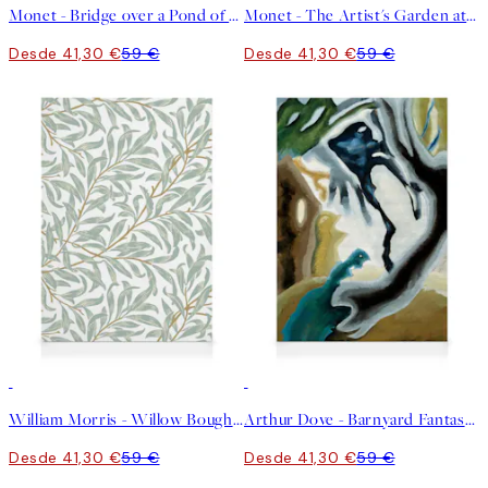
Monet - Bridge over a Pond of Water Lilies Lienzo
Monet - The Artist's Garden at Vétheuil Lienzo
Desde 41,30 €
59 €
Desde 41,30 €
59 €
30%*
30%*
William Morris - Willow Bough Lienzo
Arthur Dove - Barnyard Fantasy Lienzo
Desde 41,30 €
59 €
Desde 41,30 €
59 €