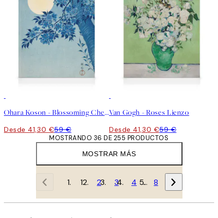
30%*
30%*
Ohara Koson - Blossoming Cherry on a Moonlit Night Lienzo
Van Gogh - Roses Lienzo
Desde 41,30 €
59 €
Desde 41,30 €
59 €
MOSTRANDO 36 DE 255 PRODUCTOS
MOSTRAR MÁS
1
2
3
4
…
8