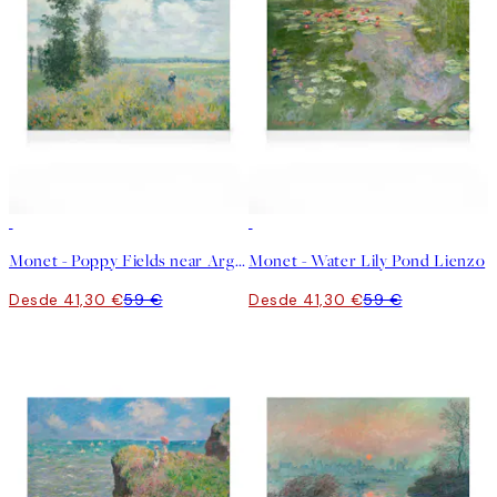
30%*
30%*
Monet - Poppy Fields near Argenteuil Lienzo
Monet - Water Lily Pond Lienzo
Desde 41,30 €
59 €
Desde 41,30 €
59 €