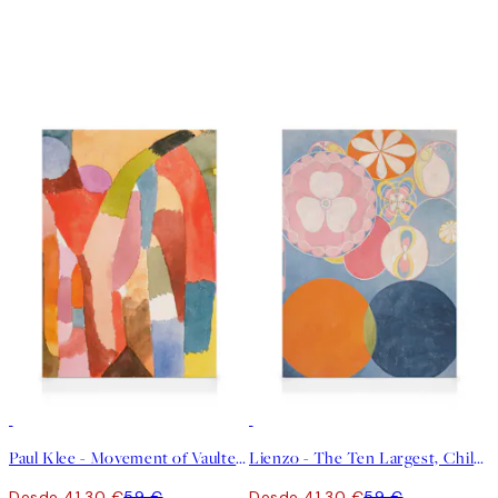
30%*
30%*
Paul Klee - Movement of Vaulted Chambers Lienzo
Lienzo - The Ten Largest, Childhood, No.2 by Hilma af Klint
Desde 41,30 €
59 €
Desde 41,30 €
59 €