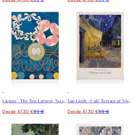
30%*
30%*
Lienzo - The Ten Largest, No.1, Childhood by Hilma af Klint
Van Gogh - Café Terrace at Night Lienzo
Desde 41,30 €
59 €
Desde 41,30 €
59 €