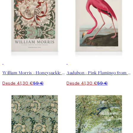
30%*
30%*
William Morris - Honeysuckle Lienzo
Audubon - Pink Flamingo from Birds of America Lienzo
Desde 41,30 €
59 €
Desde 41,30 €
59 €