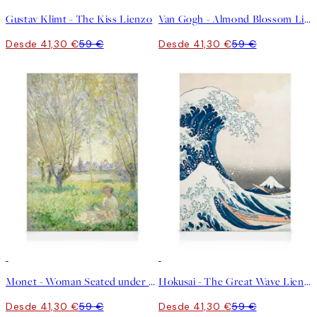
Gustav Klimt - The Kiss Lienzo
Van Gogh - Almond Blossom Lienzo
Desde 41,30 €
59 €
Desde 41,30 €
59 €
30%*
30%*
Monet - Woman Seated under the Willows Lienzo
Hokusai - The Great Wave Lienzo
Desde 41,30 €
59 €
Desde 41,30 €
59 €