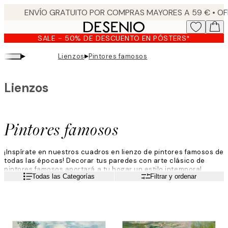
Skip
to
main
SALE - 50% DE DESCUENTO EN PÓSTERS*
content.
▸
▸
Lienzos
Pintores famosos
Lienzos
Pintores famosos
¡Inspírate en nuestros cuadros en lienzo de pintores famosos de
todas las épocas! Decorar tus paredes con arte clásico de
pintores famosos aportará a tu hogar un estilo intemporal.
Leer más
Todas las Categorías
Filtrar y ordenar
También puedes mezclar y combinar las obras de tus artistas
favoritos para crear tu propio estilo.