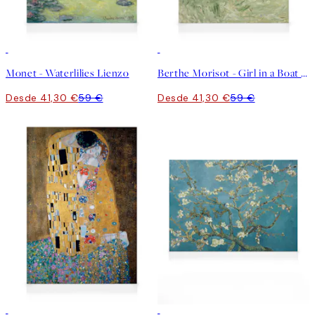
30%*
30%*
Monet - Waterlilies Lienzo
Berthe Morisot - Girl in a Boat with Geese Lienzo
Desde 41,30 €
59 €
Desde 41,30 €
59 €
30%*
30%*