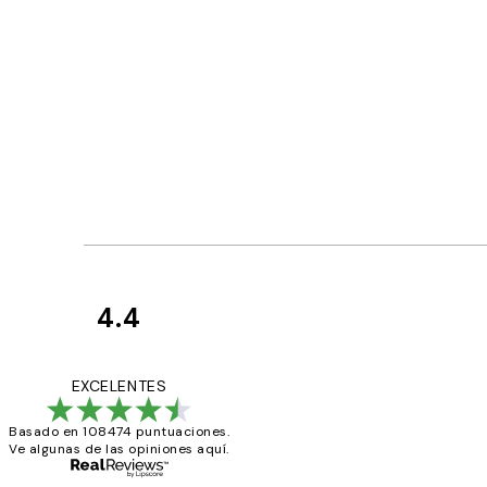
4.4
Opiniones
de
He comprado más
EXCELENTES
los
Basado en 108474 puntuaciones.
clientes
Ve algunas de las opiniones aquí.
9 jun
Concepció C