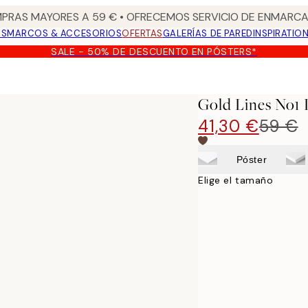
PRAS MAYORES A 59 € • OFRECEMOS SERVICIO DE ENMARCA
OS
MARCOS & ACCESORIOS
OFERTAS
GALERÍAS DE PARED
INSPIRATIO
SALE - 50% DE DESCUENTO EN PÓSTERS*
Gold Lines No1 
41,30 €
59 €
Póster
Elige el tamaño