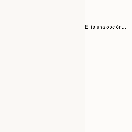
Elija una opción...
30x40 cm
50x70 cm