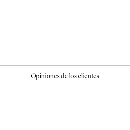
50%*
Abstract Green Shapes No2
Desde 6,50 €
13 €
Opiniones de los clientes
 de una vez en Desenio, ha ido siempre muy bien!