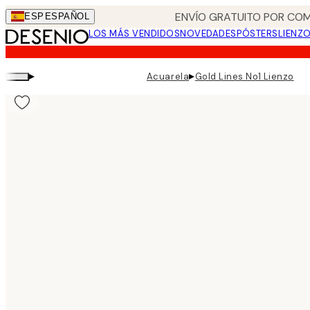
Skip
ENVÍO GRATUITO POR COM
ESP
ESPAÑOL
to
LOS MÁS VENDIDOS
NOVEDADES
PÓSTERS
LIENZ
main
content.
▸
▸
Acuarela
Gold Lines No1 Lienzo