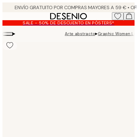
Skip
to
main
SALE - 50% DE DESCUENTO EN PÓSTERS*
content.
▸
▸
Arte abstracto
Graphic Women Li
Product
images