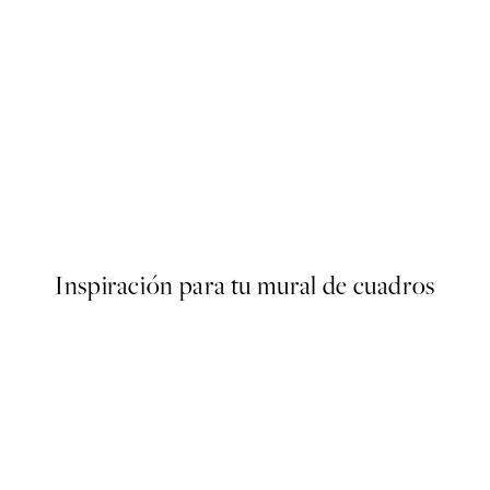
50%*
s Poster
Abstract Green Shapes No2 
Desde 6,50 €
13 €
Inspiración para tu mural de cuadros