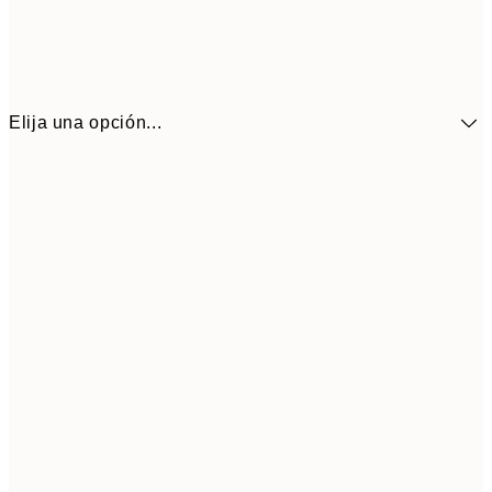
Elija una opción...
41,3
30x40 cm