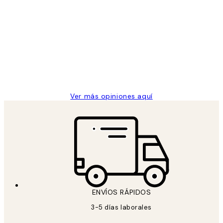
Comprador verificado
Opiniones
de
He comprado más de una vez en
los
Desenio, ha ido siempre muy bien!
clientes
9 jun
Concepció C
Ver más opiniones aquí
ENVÍOS RÁPIDOS
3-5 días laborales