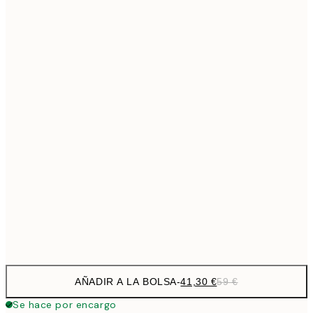
69,3
50x70 cm
Sin marco
AÑADIR A LA BOLSA
-
41,30 €
59 €
Se hace por encargo