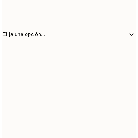
Elija una opción...
41,3
30x40 cm