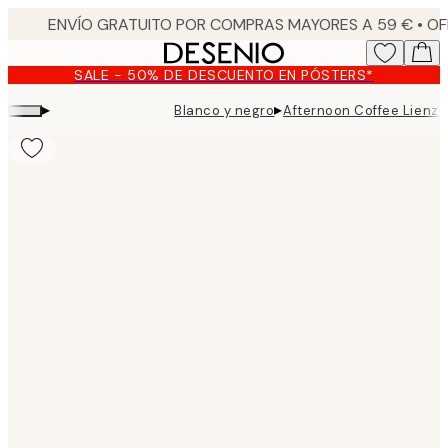
Skip
to
main
SALE - 50% DE DESCUENTO EN PÓSTERS*
content.
▸
▸
Blanco y negro
Afternoon Coffee Lienzo
Product
images