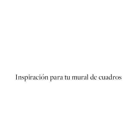
50%*
s Poster
Abstract Green Shapes No2 
Desde 6,50 €
13 €
Inspiración para tu mural de cuadros