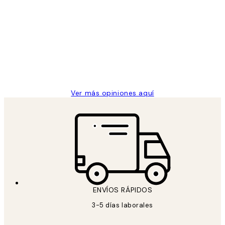
Opiniones
de
He comprado más de una vez en
los
Desenio, ha ido siempre muy bien!
clientes
9 jun
Concepció C
Ver más opiniones aquí
ENVÍOS RÁPIDOS
3-5 días laborales