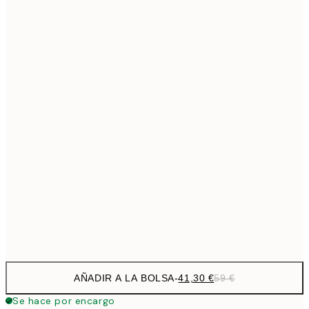
69,3
50x70 cm
Sin marco
AÑADIR A LA BOLSA
-
41,30 €
59 €
Se hace por encargo