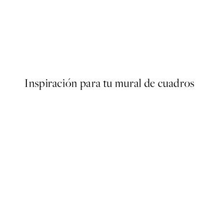
50%*
 de Pósters
Abstract Green Shapes No1 P
Desde 6,50 €
13 €
Inspiración para tu mural de cuadros