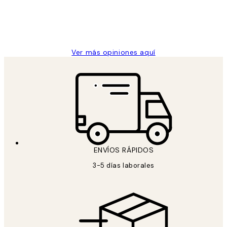
clientes
9 jun
Concepció C
Ver más opiniones aquí
ENVÍOS RÁPIDOS
3-5 días laborales