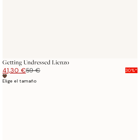
images
Getting Undressed Lienzo
41,30 €
59 €
30%*
Elige el tamaño