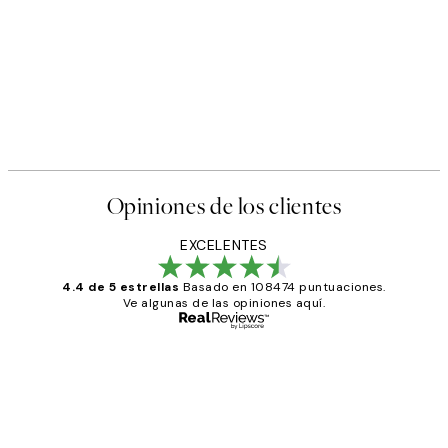
Opiniones de los clientes
EXCELENTES
4.4 de 5 estrellas
Basado en 108474 puntuaciones.
Ve algunas de las opiniones aquí.
Comprador verificado
Opiniones
de
He comprado más de una vez en
los
Desenio, ha ido siempre muy bien!