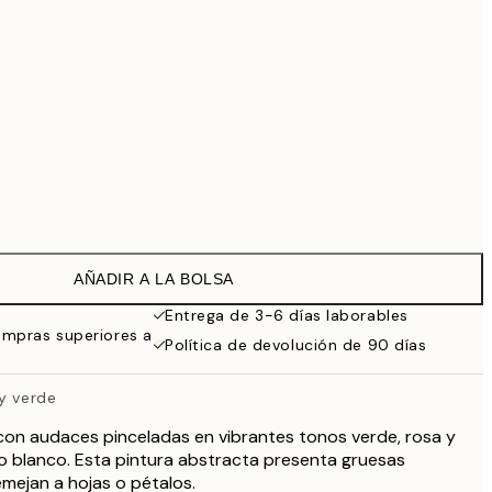
99 €
118,30 €
169 €
363,30 €
519 €
Sin marco
AÑADIR A LA BOLSA
Entrega de 3-6 días laborables
ompras superiores a
Política de devolución de 90 días
 y verde
con audaces pinceladas en vibrantes tonos verde, rosa y
o blanco. Esta pintura abstracta presenta gruesas
mejan a hojas o pétalos.