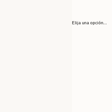
Elija una opción...
30x40 cm
50x70 cm