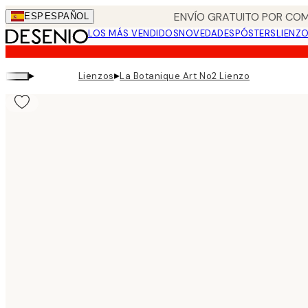
Skip
ENVÍO GRATUITO POR COM
ESP
ESPAÑOL
to
LOS MÁS VENDIDOS
NOVEDADES
PÓSTERS
LIENZ
main
content.
▸
▸
Lienzos
La Botanique Art No2 Lienzo