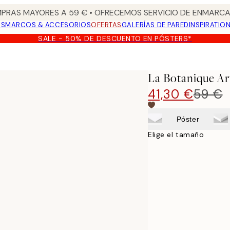
PRAS MAYORES A 59 € • OFRECEMOS SERVICIO DE ENMARCA
OS
MARCOS & ACCESORIOS
OFERTAS
GALERÍAS DE PARED
INSPIRATIO
SALE - 50% DE DESCUENTO EN PÓSTERS*
La Botanique Ar
41,30 €
59 €
Póster
Elige el tamaño