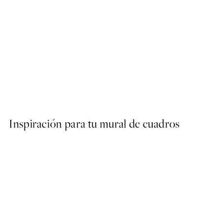
40%*
ARTISTAS DESTACADOS
Studio Vreeken - Cheers Po
Desde 13,17 €
21,95 €
Inspiración para tu mural de cuadros