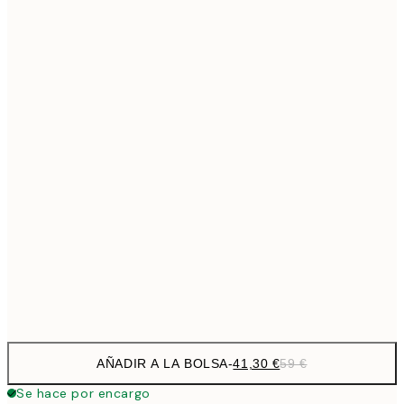
69,3
50x70 cm
Sin marco
AÑADIR A LA BOLSA
-
41,30 €
59 €
Se hace por encargo