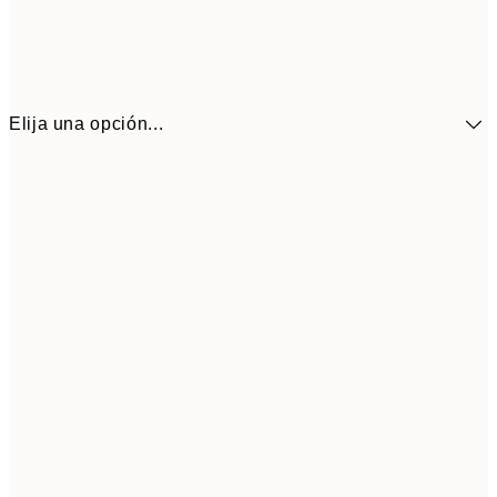
Elija una opción...
41,3
30x40 cm