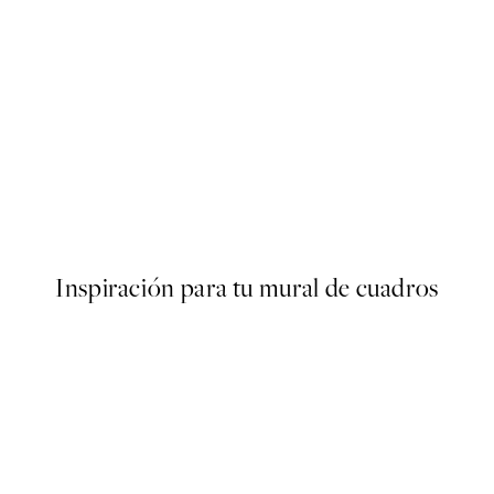
50%*
s Poster
Abstract Green Shapes No2 
Desde 6,50 €
13 €
Inspiración para tu mural de cuadros