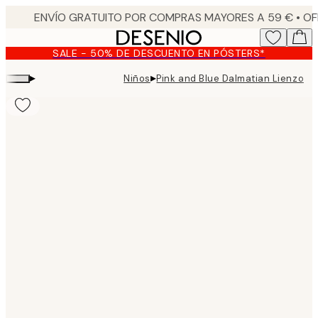
Skip
to
main
SALE - 50% DE DESCUENTO EN PÓSTERS*
content.
▸
▸
Niños
Pink and Blue Dalmatian Lienzo
Product
images