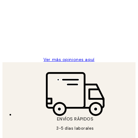
Comprador verificado
Opiniones
de
He comprado más de una vez en
los
Desenio, ha ido siempre muy bien!
clientes
9 jun
Concepció C
Ver más opiniones aquí
ENVÍOS RÁPIDOS
3-5 días laborales