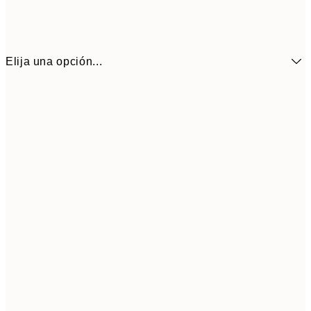
Elija una opción...
16,2
50x70 cm
32,