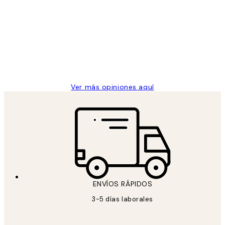
de
He comprado más de una vez en
los
Desenio, ha ido siempre muy bien!
clientes
9 jun
Concepció C
Ver más opiniones aquí
ENVÍOS RÁPIDOS
3-5 días laborales