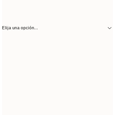
Elija una opción...
10,9
30x40 cm
21,