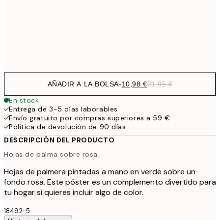
1
50x70 cm
Frame
options
AÑADIR A LA BOLSA
-
10,98 €
21,95 €
En stock
Entrega de 3-5 días laborables
Envío gratuito por compras superiores a 59 €
Política de devolución de 90 días
DESCRIPCIÓN DEL PRODUCTO
Hojas de palma sobre rosa
Hojas de palmera pintadas a mano en verde sobre un
fondo rosa. Este póster es un complemento divertido para
tu hogar si quieres incluir algo de color.
18492-5