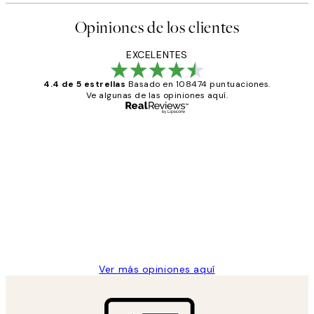
Opiniones de los clientes
EXCELENTES
4.4 de 5 estrellas
Basado en 108474 puntuaciones.
Ve algunas de las opiniones aquí.
Comprador verificado
Opiniones
de
He comprado más de una vez en
los
Desenio, ha ido siempre muy bien!
clientes
9 jun
Concepció C
Ver más opiniones aquí