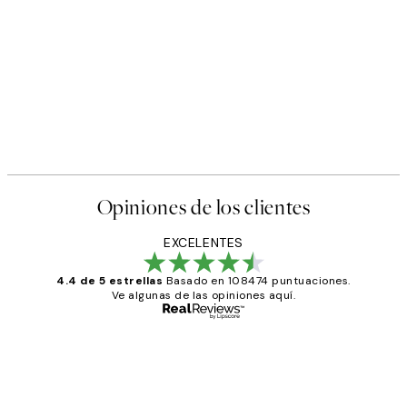
Opiniones de los clientes
EXCELENTES
4.4 de 5 estrellas
Basado en 108474 puntuaciones.
Ve algunas de las opiniones aquí.
Comprador verificado
Opiniones
de
He comprado más de una vez en