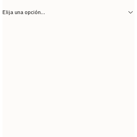
Elija una opción...
16,2
50x70 cm
32,
Frame