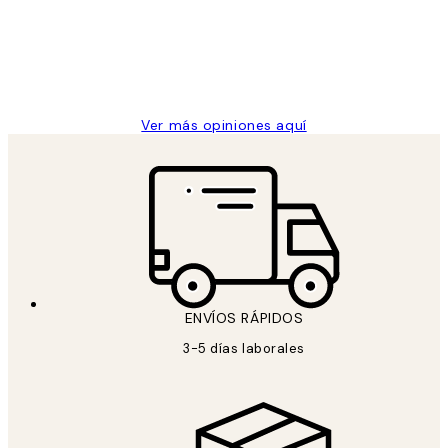
los
Desenio, ha ido siempre muy bien!
clientes
9 jun
Concepció C
Ver más opiniones aquí
ENVÍOS RÁPIDOS
3-5 días laborales