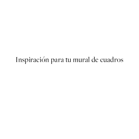
50%*
oster
Baby Turtle Poster
Desde 6,50 €
13 €
Inspiración para tu mural de cuadros