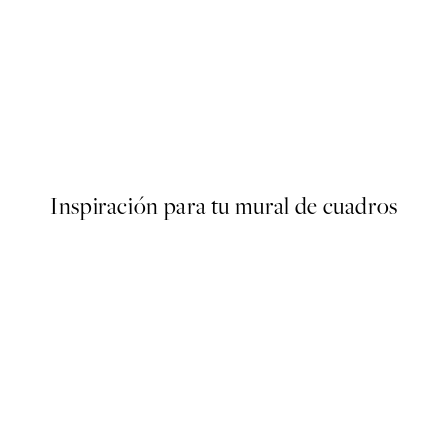
50%*
Aarhus Poster
Desde 6,50 €
13 €
Inspiración para tu mural de cuadros