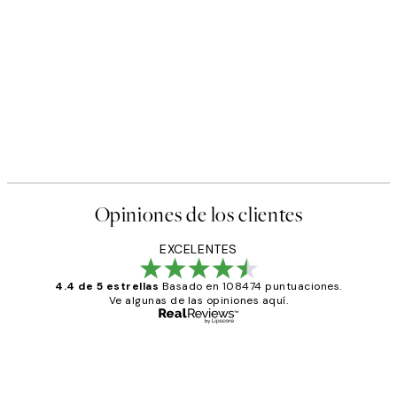
Opiniones de los clientes
EXCELENTES
4.4 de 5 estrellas
Basado en 108474 puntuaciones.
Ve algunas de las opiniones aquí.
Comprador verificado
Opiniones
de
He comprado más de una vez en