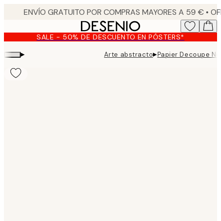
Skip
to
main
SALE - 50% DE DESCUENTO EN PÓSTERS*
content.
▸
▸
Arte abstracto
Papier Decoupe No1
Product
images