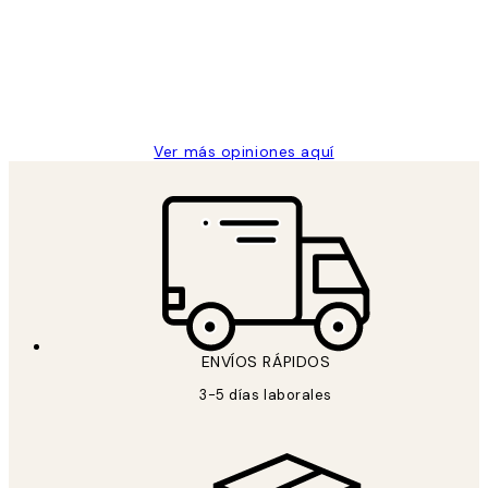
los
Desenio, ha ido siempre muy bien!
clientes
9 jun
Concepció C
Ver más opiniones aquí
ENVÍOS RÁPIDOS
3-5 días laborales