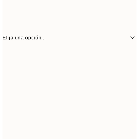
Elija una opción...
6,
21x30 cm