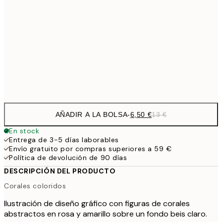
9,
30x40 cm
19,
16,2
50x70 cm
32,
Frame
options
AÑADIR A LA BOLSA
-
6,50 €
13 €
En stock
Entrega de 3-5 días laborables
Envío gratuito por compras superiores a 59 €
Política de devolución de 90 días
DESCRIPCIÓN DEL PRODUCTO
Corales coloridos
Ilustración de diseño gráfico con figuras de corales
abstractos en rosa y amarillo sobre un fondo beis claro.