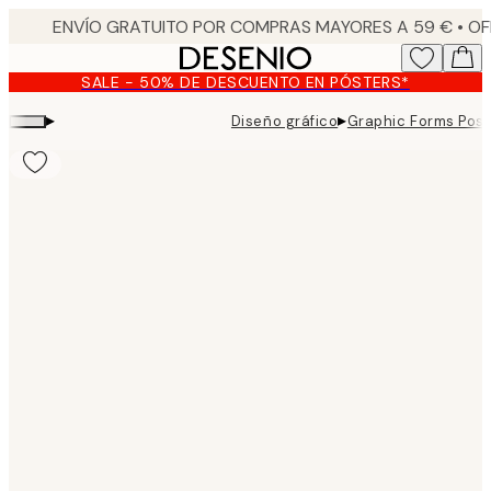
Skip
to
main
SALE - 50% DE DESCUENTO EN PÓSTERS*
content.
▸
▸
Diseño gráfico
Graphic Forms Post
Product
images