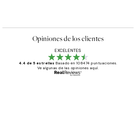
Opiniones de los clientes
EXCELENTES
4.4 de 5 estrellas
Basado en 108474 puntuaciones.
Ve algunas de las opiniones aquí.
Comprador verificado
Opiniones
de
He comprado más de una vez en
los
Desenio, ha ido siempre muy bien!
clientes
9 jun
Concepció C