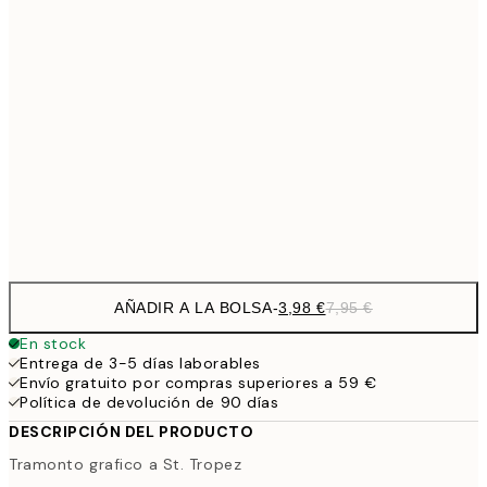
6,
21x30 cm
9,
30x40 cm
19,
16,2
50x70 cm
32,
Frame
options
AÑADIR A LA BOLSA
-
3,98 €
7,95 €
En stock
Entrega de 3-5 días laborables
Envío gratuito por compras superiores a 59 €
Política de devolución de 90 días
DESCRIPCIÓN DEL PRODUCTO
Tramonto grafico a St. Tropez