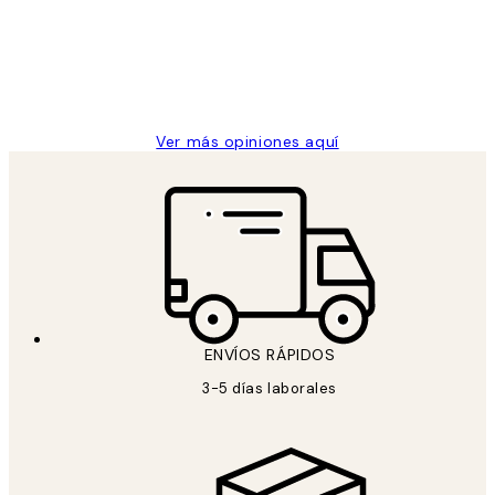
los
Desenio, ha ido siempre muy bien!
clientes
9 jun
Concepció C
Ver más opiniones aquí
ENVÍOS RÁPIDOS
3-5 días laborales