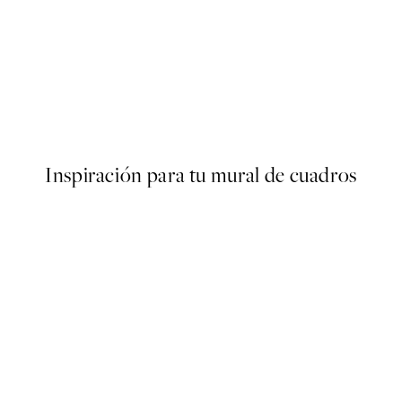
50%*
Enjoy Every Moment Poster
Desde 6,50 €
13 €
Inspiración para tu mural de cuadros