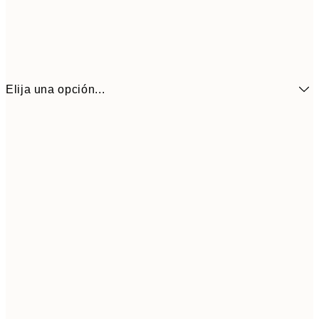
Elija una opción...
3,
13x18 cm
7,