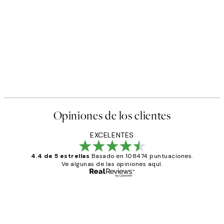
Opiniones de los clientes
EXCELENTES
4.4 de 5 estrellas
Basado en 108474 puntuaciones.
Ve algunas de las opiniones aquí.
Comprador verificado
Opiniones
de
He comprado más de una vez en