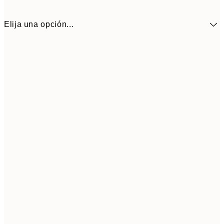
Elija una opción...
10,9
30x40 cm
21,
Frame