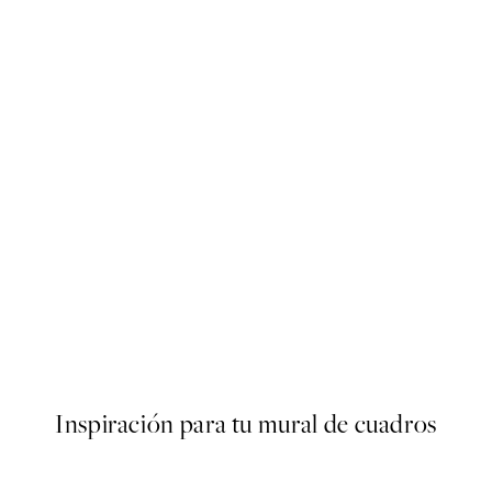
50%*
ardin Poster
Cactus Corner Poster
Desde 3,98 €
7,95 €
Inspiración para tu mural de cuadros