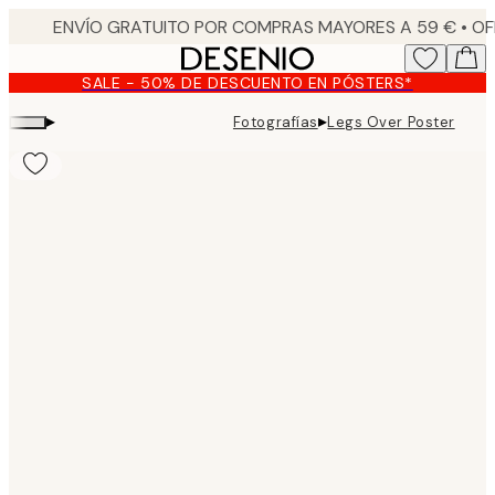
Skip
to
main
SALE - 50% DE DESCUENTO EN PÓSTERS*
content.
▸
▸
Fotografías
Legs Over Poster
Product
images