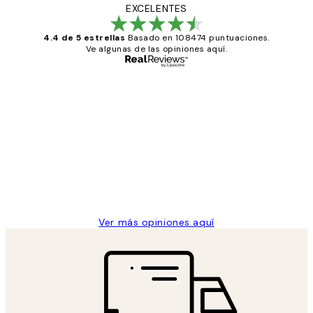
EXCELENTES
4.4 de 5 estrellas
Basado en 108474 puntuaciones.
Ve algunas de las opiniones aquí.
Comprador verificado
Opiniones
de
He comprado más de una vez en
los
Desenio, ha ido siempre muy bien!
clientes
9 jun
Concepció C
Ver más opiniones aquí