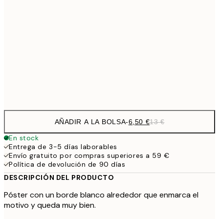
9,
30x40 cm
19,
16,2
50x70 cm
32,
Frame
options
AÑADIR A LA BOLSA
-
6,50 €
13 €
En stock
Entrega de 3-5 días laborables
Envío gratuito por compras superiores a 59 €
Política de devolución de 90 días
DESCRIPCIÓN DEL PRODUCTO
Póster con un borde blanco alrededor que enmarca el
motivo y queda muy bien.