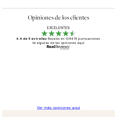
Opiniones de los clientes
EXCELENTES
4.4 de 5 estrellas
Basado en 108474 puntuaciones.
Ve algunas de las opiniones aquí.
Comprador verificado
Opiniones
de
He comprado más de una vez en
los
Desenio, ha ido siempre muy bien!
clientes
9 jun
Concepció C
Ver más opiniones aquí