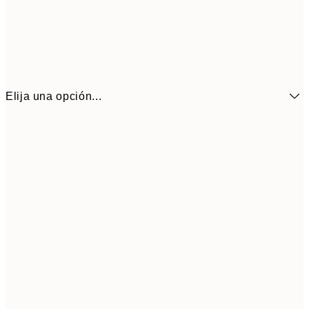
Elija una opción...
6,
21x30 cm