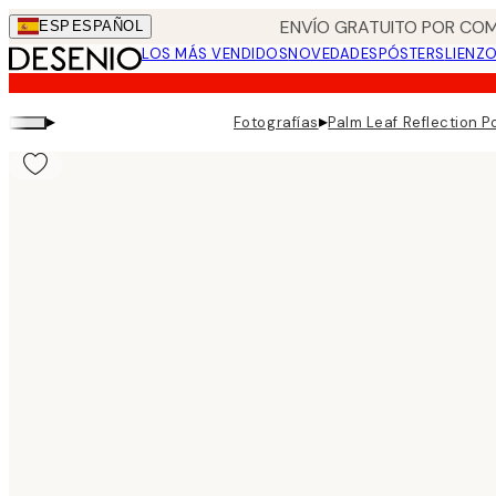
Skip
ENVÍO GRATUITO POR COM
ESP
ESPAÑOL
to
LOS MÁS VENDIDOS
NOVEDADES
PÓSTERS
LIENZ
main
content.
▸
▸
Fotografías
Palm Leaf Reflection P