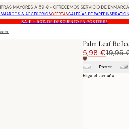
PRAS MAYORES A 59 € • OFRECEMOS SERVICIO DE ENMARCA
OS
MARCOS & ACCESORIOS
OFERTAS
GALERÍAS DE PARED
INSPIRATIO
SALE - 50% DE DESCUENTO EN PÓSTERS*
oster
Palm Leaf Refle
5,98 €
19,95 
Póster
Elige el tamaño