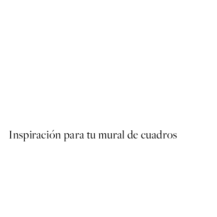
-70%
Outlet
Camille Pissarro - A Creek 
Desde 5,98 €
19,95 €
Inspiración para tu mural de cuadros