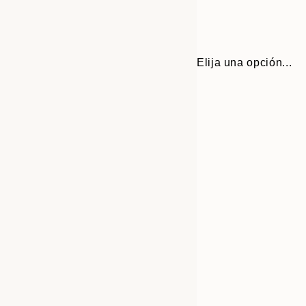
Elija una opción...
Frame
30x40 cm
options
50x70 cm