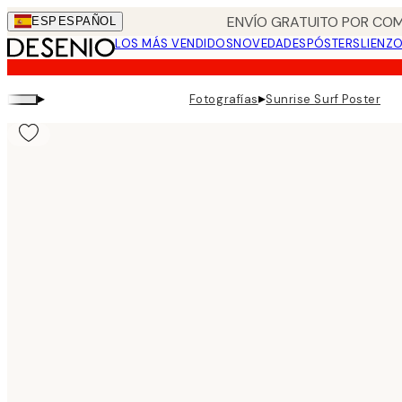
Skip
ENVÍO GRATUITO POR COM
ESP
ESPAÑOL
to
LOS MÁS VENDIDOS
NOVEDADES
PÓSTERS
LIENZ
main
content.
▸
▸
Fotografías
Sunrise Surf Poster