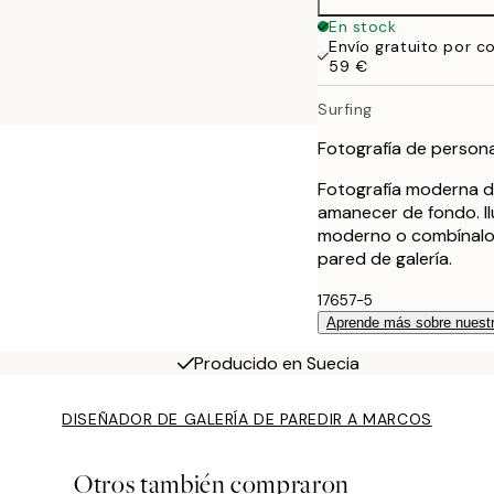
En stock
Envío gratuito por c
59 €
Surfing
Fotografía de person
Fotografía moderna d
amanecer de fondo. I
moderno o combínalo c
pared de galería.
17657-5
Aprende más sobre nuestr
Producido en Suecia
DISEÑADOR DE GALERÍA DE PARED
IR A MARCOS
Otros también compraron