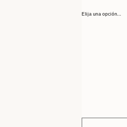
Elija una opción...
Frame
30x40 cm
options
50x70 cm