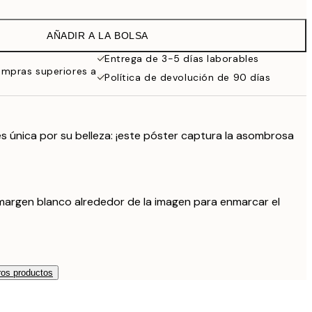
16,23 €
32,45 €
AÑADIR A LA BOLSA
Entrega de 3-5 días laborables
ompras superiores a
Política de devolución de 90 días
s única por su belleza: ¡este póster captura la asombrosa
margen blanco alrededor de la imagen para enmarcar el
os productos