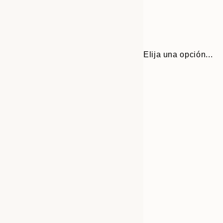
Elija una opción...
Frame
30x40 cm
options