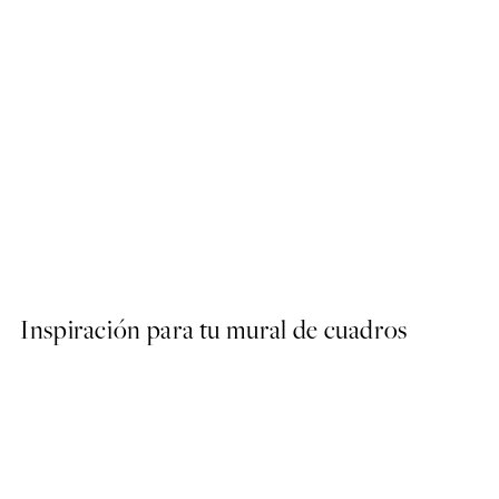
50%*
STUDIO COLLECTION
Organic Arch Poster
Desde 9,98 €
19,95 €
Inspiración para tu mural de cuadros