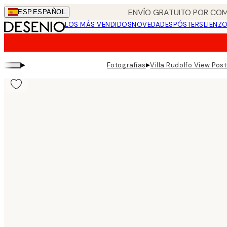
Skip
ENVÍO GRATUITO POR COM
ESP
ESPAÑOL
to
LOS MÁS VENDIDOS
NOVEDADES
PÓSTERS
LIENZ
main
content.
▸
▸
Fotografías
Villa Rudolfo View Pos