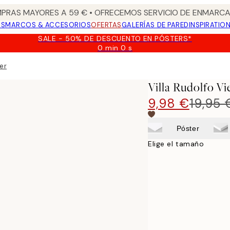
PRAS MAYORES A 59 € • OFRECEMOS SERVICIO DE ENMARCA
OS
MARCOS & ACCESORIOS
OFERTAS
GALERÍAS DE PARED
INSPIRATIO
SALE - 50% DE DESCUENTO EN PÓSTERS*
0 min
0 s
Válido
hasta:
ter
2026-
08-
Villa Rudolfo V
09
9,98 €
19,95 
Póster
Elige el tamaño