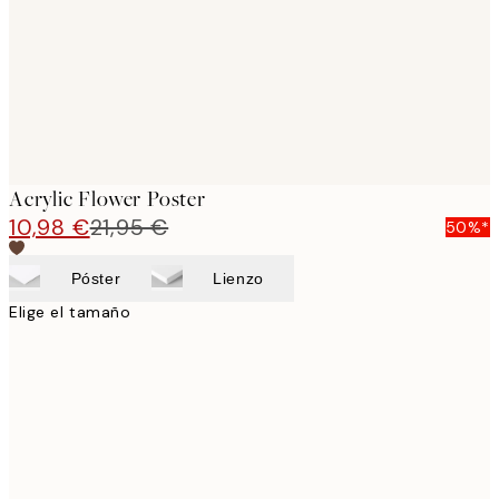
images
Acrylic Flower Poster
10,98 €
21,95 €
50%*
Póster
Lienzo
Elige el tamaño