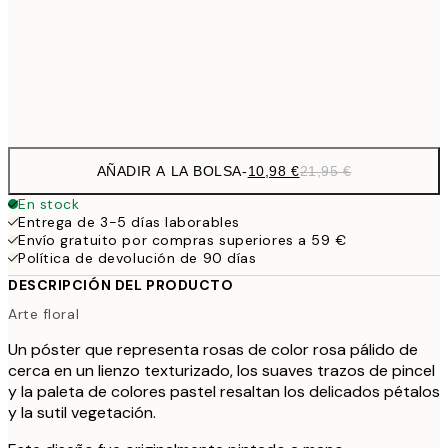
1
50x70 cm
Frame
options
AÑADIR A LA BOLSA
-
10,98 €
21,95 €
En stock
Entrega de 3-5 días laborables
Envío gratuito por compras superiores a 59 €
Política de devolución de 90 días
DESCRIPCIÓN DEL PRODUCTO
Arte floral
Un póster que representa rosas de color rosa pálido de
cerca en un lienzo texturizado, los suaves trazos de pincel
y la paleta de colores pastel resaltan los delicados pétalos
y la sutil vegetación.