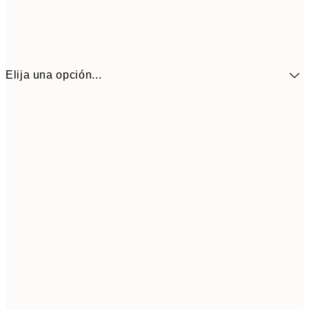
Elija una opción...
10,9
30x40 cm
21,