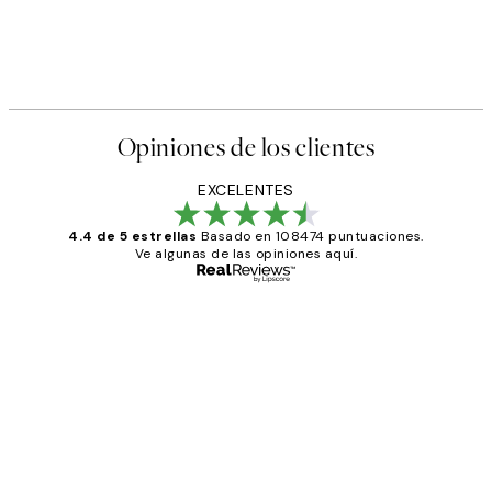
Opiniones de los clientes
EXCELENTES
4.4 de 5 estrellas
Basado en 108474 puntuaciones.
Ve algunas de las opiniones aquí.
Comprador verificado
Opiniones
de
He comprado más de una vez en
los
Desenio, ha ido siempre muy bien!
clientes
9 jun
Concepció C