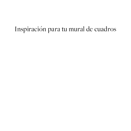
ter
Traces of Light No2 Poster
Desde 7,50 €
15 €
Inspiración para tu mural de cuadros