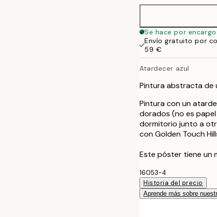
50x70 cm
Se hace por encargo
Envío gratuito por c
59 €
Atardecer azul
Pintura abstracta de 
Pintura con un atarde
dorados (no es papel 
dormitorio junto a ot
con Golden Touch Hill
Este póster tiene un 
16053-4
Historia del precio
Aprende más sobre nuestr