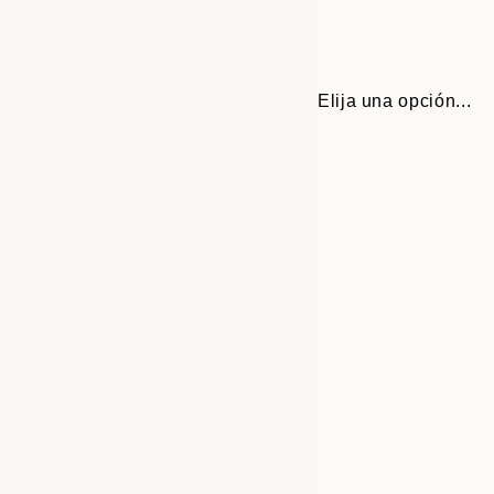
Elija una opción...
Frame
21x30 cm
options
30x40 cm