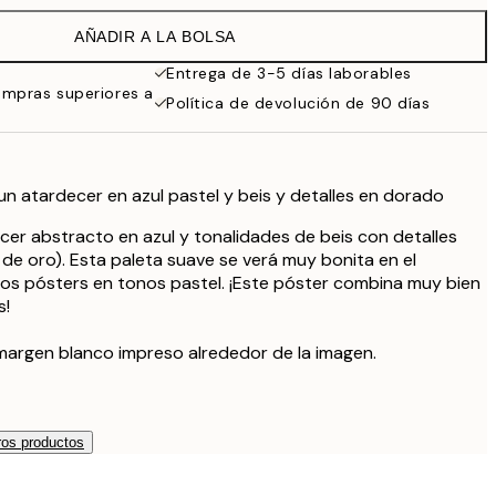
21,95 €
AÑADIR A LA BOLSA
19 €
38 €
Entrega de 3-5 días laborables
ompras superiores a
Política de devolución de 90 días
un atardecer en azul pastel y beis y detalles en dorado
cer abstracto en azul y tonalidades de beis con detalles
de oro). Esta paleta suave se verá muy bonita en el
ros pósters en tonos pastel. ¡Este póster combina muy bien
s!
margen blanco impreso alrededor de la imagen.
os productos