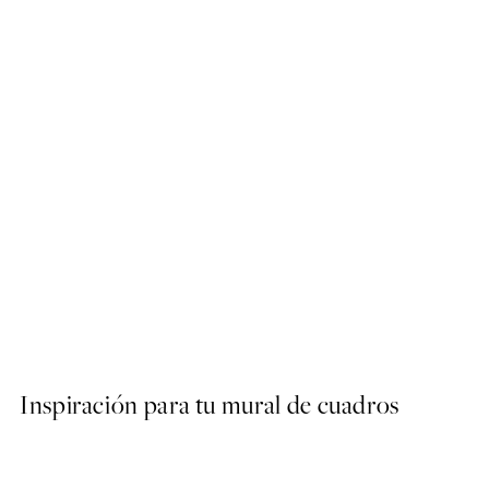
50%*
Soft Couple Poster
Desde 7,50 €
15 €
Inspiración para tu mural de cuadros