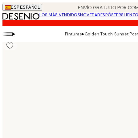
Skip
ENVÍO GRATUITO POR COM
ESP
ESPAÑOL
to
LOS MÁS VENDIDOS
NOVEDADES
PÓSTERS
LIENZ
main
content.
▸
▸
Pinturas
Golden Touch Sunset Pos