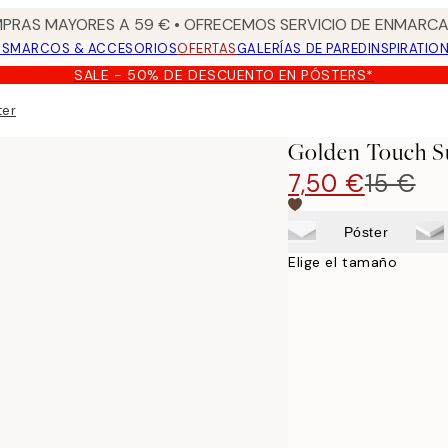
PRAS MAYORES A 59 € • OFRECEMOS SERVICIO DE ENMARCA
OS
MARCOS & ACCESORIOS
OFERTAS
GALERÍAS DE PARED
INSPIRATIO
SALE - 50% DE DESCUENTO EN PÓSTERS*
ter
Golden Touch S
7,50 €
15 €
Póster
Elige el tamaño