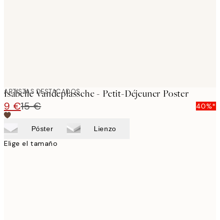
ARTISTAS DESTACADOS
Isabelle Vandeplassche - Petit-Déjeuner Poster
9 €
15 €
40%*
Póster
Lienzo
Elige el tamaño