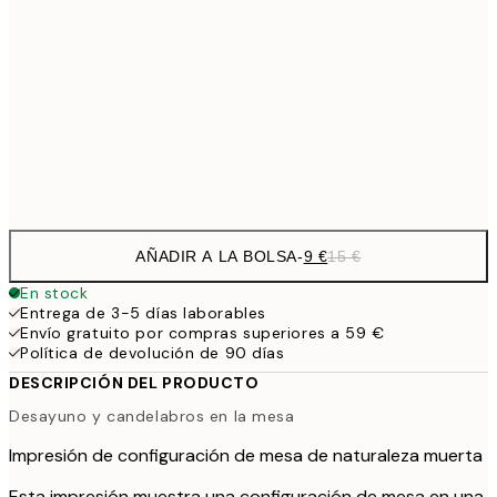
13,1
30x40 cm
21,
22,8
50x70 cm
Frame
options
AÑADIR A LA BOLSA
-
9 €
15 €
En stock
Entrega de 3-5 días laborables
Envío gratuito por compras superiores a 59 €
Política de devolución de 90 días
DESCRIPCIÓN DEL PRODUCTO
Desayuno y candelabros en la mesa
Impresión de configuración de mesa de naturaleza muerta
Esta impresión muestra una configuración de mesa en una