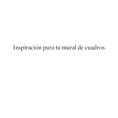
50%*
n Pansey Poster
Olive Branches in Vase Poster
Desde 6,50 €
13 €
Inspiración para tu mural de cuadros