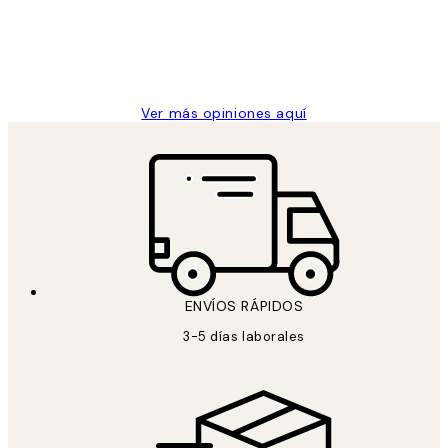
clientes
9 jun
Concepció C
Ver más opiniones aquí
ENVÍOS RÁPIDOS
3-5 días laborales