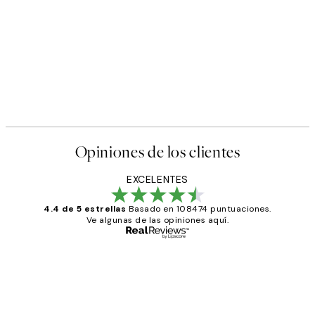
Opiniones de los clientes
EXCELENTES
4.4 de 5 estrellas
Basado en 108474 puntuaciones.
Ve algunas de las opiniones aquí.
Comprador verificado
Opiniones
de
He comprado más de una vez en
los
Desenio, ha ido siempre muy bien!