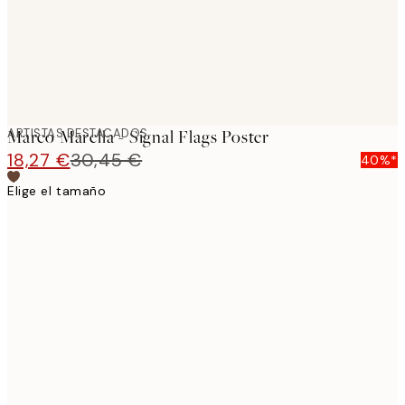
ARTISTAS DESTACADOS
Marco Marella - Signal Flags Poster
18,27 €
30,45 €
40%*
Elige el tamaño