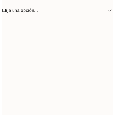
Elija una opción...
18,2
50x50 cm
30,
Frame