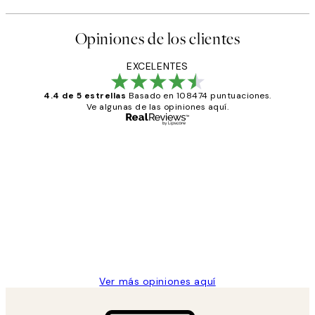
Opiniones de los clientes
EXCELENTES
4.4 de 5 estrellas
Basado en 108474 puntuaciones.
Ve algunas de las opiniones aquí.
Comprador verificado
Opiniones
de
He comprado más de una vez en
los
Desenio, ha ido siempre muy bien!
clientes
9 jun
Concepció C
Ver más opiniones aquí