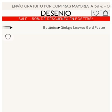
Skip
to
main
SALE - 50% DE DESCUENTO EN PÓSTERS*
content.
▸
▸
Botánica
Ginkgo Leaves Gold Poster
Product
images