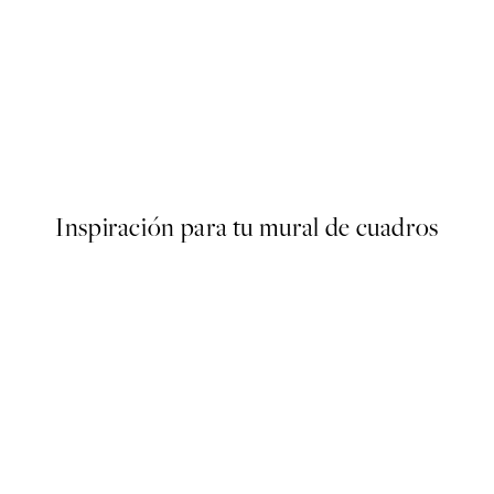
50%*
Golden leaves Poster
Desde 6,50 €
13 €
Inspiración para tu mural de cuadros