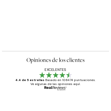
Opiniones de los clientes
EXCELENTES
4.4 de 5 estrellas
Basado en 108474 puntuaciones.
Ve algunas de las opiniones aquí.
Comprador verificado
Opiniones
de
He comprado más de una vez en