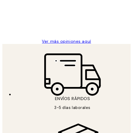
los
Desenio, ha ido siempre muy bien!
clientes
9 jun
Concepció C
Ver más opiniones aquí
ENVÍOS RÁPIDOS
3-5 días laborales