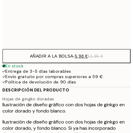
21,7
30x40 cm
43,
Frame
options
AÑADIR A LA BOLSA
-
5,98 €
11,95 €
En stock
Entrega de 3-5 días laborables
Envío gratuito por compras superiores a 59 €
Política de devolución de 90 días
DESCRIPCIÓN DEL PRODUCTO
Hojas de gingko doradas
Ilustración de diseño gráfico con dos hojas de ginkgo en
color dorado y fondo blanco.
Ilustración de diseño gráfico con dos hojas de ginkgo en
color dorado, y fondo blanco. Si ya has incorporado