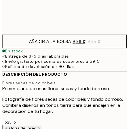
32,
Frame
options
AÑADIR A LA BOLSA
-
9,98 €
19,95 €
En stock
Entrega de 3-5 días laborables
Envío gratuito por compras superiores a 59 €
Política de devolución de 90 días
DESCRIPCIÓN DEL PRODUCTO
Flores secas de color beis
Primer plano de unas flores secas y fondo borroso
Fotografía de flores secas de color beis y fondo borroso.
Combina diseños en tonos tierra para que encajen en la
decoración de tu hogar.
11523-5
Historia del precio