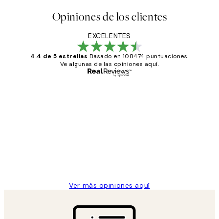
Opiniones de los clientes
EXCELENTES
4.4 de 5 estrellas
Basado en 108474 puntuaciones.
Ve algunas de las opiniones aquí.
Comprador verificado
Opiniones
de
He comprado más de una vez en
los
Desenio, ha ido siempre muy bien!
clientes
9 jun
Concepció C
Ver más opiniones aquí