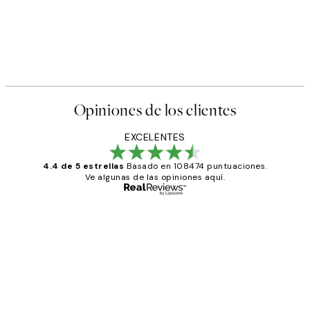
Opiniones de los clientes
EXCELENTES
4.4 de 5 estrellas
Basado en 108474 puntuaciones.
Ve algunas de las opiniones aquí.
Comprador verificado
Opiniones
de
He comprado más de una vez en
los
Desenio, ha ido siempre muy bien!
clientes
9 jun