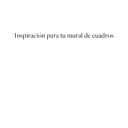
e Until Dawn Poster
Maxime Rokus - Hats Togethe
Desde 9 €
15 €
Inspiración para tu mural de cuadros