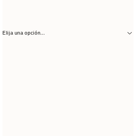
Elija una opción...
9,
30x40 cm
19,