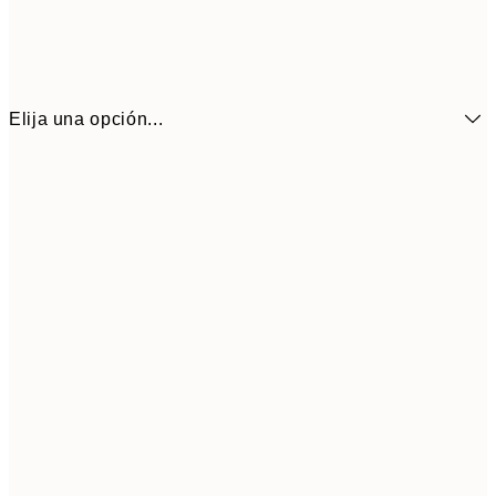
Elija una opción...
3,
13x18 cm
7,