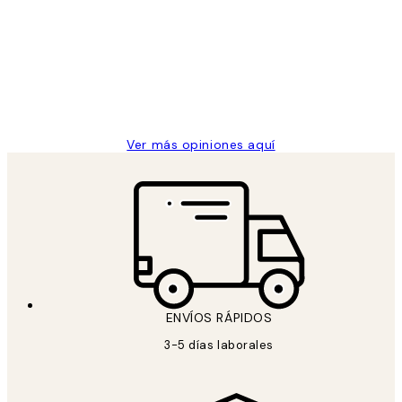
de
He comprado más de una vez en
los
Desenio, ha ido siempre muy bien!
clientes
9 jun
Concepció C
Ver más opiniones aquí
ENVÍOS RÁPIDOS
3-5 días laborales