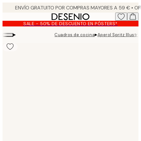
Skip
to
main
SALE - 50% DE DESCUENTO EN PÓSTERS*
content.
▸
▸
Cuadros de cocina
Aperol Spritz Illustr
Product
images