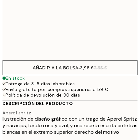
6,
21x30 cm
9,
30x40 cm
19,
Frame
options
AÑADIR A LA BOLSA
-
3,98 €
7,95 €
En stock
Entrega de 3-5 días laborables
Envío gratuito por compras superiores a 59 €
Política de devolución de 90 días
DESCRIPCIÓN DEL PRODUCTO
Aperol spritz
Ilustración de diseño gráfico con un trago de Aperol Spritz
y naranjas, fondo rosa y azul, y una receta escrita en letras
blancas en el extremo superior derecho del motivo