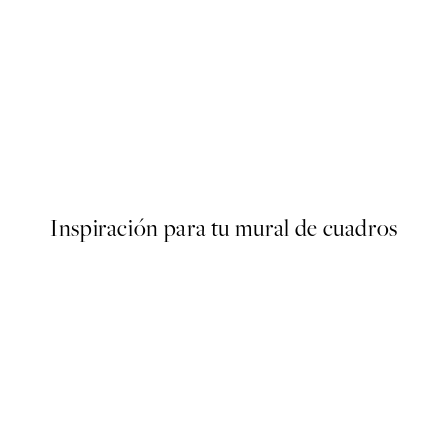
50%*
each and the Falaise d'Amont Poster
After My Coffee Poster
Desde 3,98 €
7,95 €
Inspiración para tu mural de cuadros