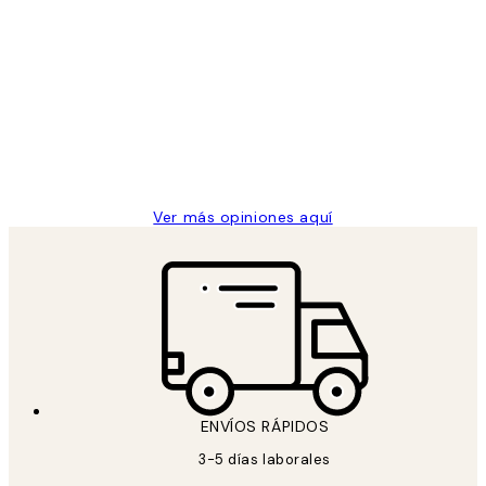
Comprador verificado
Opiniones
de
He comprado más de una vez en
los
Desenio, ha ido siempre muy bien!
clientes
9 jun
Concepció C
Ver más opiniones aquí
ENVÍOS RÁPIDOS
3-5 días laborales