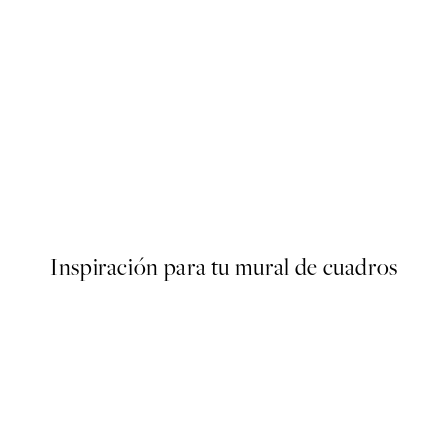
50%*
 No1 Poster
Traces of Light No1 Poster
Desde 7,50 €
15 €
Inspiración para tu mural de cuadros